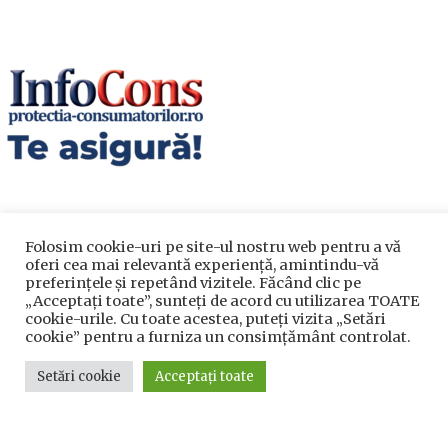
Folosim cookie-uri pe site-ul nostru web pentru a vă
oferi cea mai relevantă experiență, amintindu-vă
preferințele și repetând vizitele. Făcând clic pe
Utile
„Acceptați toate”, sunteți de acord cu utilizarea TOATE
cookie-urile. Cu toate acestea, puteți vizita „Setări
cookie” pentru a furniza un consimțământ controlat.
Utile
Setări cookie
Acceptați toate
Telefoane utile
Acte Necesare/Ghid