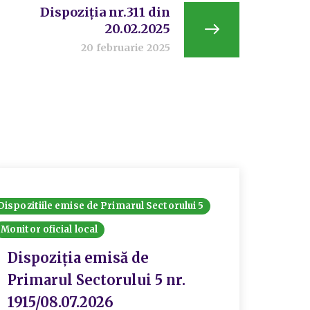
Dispoziția nr.311 din
20.02.2025
20 februarie 2025
Dispozitiile emise de Primarul Sectorului 5
Dispozit
Monitor oficial local
Monitor 
Dispoziția emisă de
Disp
Primarul Sectorului 5 nr.
11.0
1915/08.07.2026