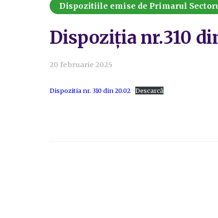
Dispozitiile emise de Primarul Sectoru
Dispoziția nr.310 d
20 februarie 2025
Dispozitia nr. 310 din 20.02
Descarcă