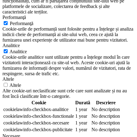
funcționalități, cum ar fi partajarea conținutului site-ului web pe
platformele de socializare, colectarea de feedback și alte
caracteristici ale terților.
Performanţă
Performanţă
Cookie-urile de performanță sunt folosite pentru a înțelege și analiza
indicii cheie de performanță ai site-ului web, ceea ce ajută la
furnizarea unei experiențe de utilizator mai bune pentru vizitatori.
Analitice
Analitice
Cookie-urile analitice sunt utilizate pentru a înțelege modul în care
vizitatorii interacționează cu site-ul web. Aceste cookie-uri ajută la
furnizarea de informații despre valori, numărul de vizitatori, rata de
respingere, sursa de trafic etc.
Altele
Altele
Alte cookie-uri neclasificate sunt cele care sunt analizate și nu au
fost încă clasificate într-o categorie.
Cookie
Durată
Descriere
cookielawinfo-checkbox-analitice
1 year
No description
cookielawinfo-checkbox-functionale
1 year
No description
cookielawinfo-checkbox-necesare
1 year
No description
cookielawinfo-checkbox-publicitate
1 year
No description
Necesare