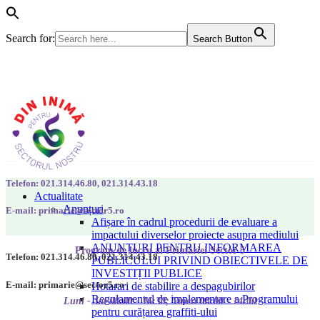
Search for:
Search Button
Telefon: 021.314.46.80, 021.314.43.18
Actualitate
Anunțuri
E-mail: primarie@sector5.ro
Afișare în cadrul procedurii de evaluare a
impactului diverselor proiecte asupra mediului
ANUNȚURI PENTRU INFORMAREA
Program de lucru al Primăriei Sector 5
Telefon: 021.314.46.80, 021.314.43.18
PUBLICULUI PRIVIND OBIECTIVELE DE
INVESTIȚII PUBLICE
E-mail: primarie@sector5.ro
Hotarari de stabilire a despagubirilor
Regulamentul de implementare a Programului
Luni - Joi 08:00 - 16:30; Vineri 08:00 - 14:00
pentru curățarea graffiti-ului