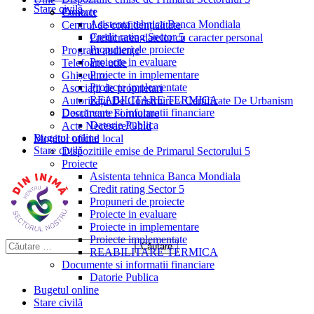
Stare civilă
Proiecte
Contact
Asistenta tehnica Banca Mondiala
Centrul de confidențialitate
Credit rating Sector 5
Prelucrarea datelor cu caracter personal
Propuneri de proiecte
Program audiențe
Proiecte in evaluare
Telefoane utile
Proiecte in implementare
Ghișeul.ro
Proiecte implementate
Asociații de proprietari
REABILITARE TERMICA
Autorizații De Construire – Certificate De Urbanism
Documente si informatii financiare
Descărcare Formulare
Datorie Publica
Acte Necesare/Ghid
Bugetul online
Monitor oficial local
Stare civilă
Dispozitiile emise de Primarul Sectorului 5
Proiecte
Asistenta tehnica Banca Mondiala
Credit rating Sector 5
Propuneri de proiecte
Proiecte in evaluare
Proiecte in implementare
Proiecte implementate
REABILITARE TERMICA
Documente si informatii financiare
Datorie Publica
Bugetul online
Stare civilă