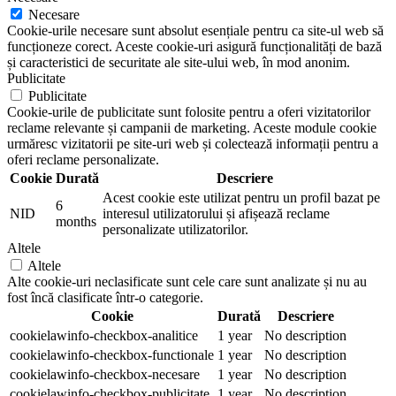
Necesare
Cookie-urile necesare sunt absolut esențiale pentru ca site-ul web să
funcționeze corect. Aceste cookie-uri asigură funcționalități de bază
și caracteristici de securitate ale site-ului web, în mod anonim.
Publicitate
Publicitate
Cookie-urile de publicitate sunt folosite pentru a oferi vizitatorilor
reclame relevante și campanii de marketing. Aceste module cookie
urmăresc vizitatorii pe site-uri web și colectează informații pentru a
oferi reclame personalizate.
Cookie
Durată
Descriere
Acest cookie este utilizat pentru un profil bazat pe
6
NID
interesul utilizatorului și afișează reclame
months
personalizate utilizatorilor.
Altele
Altele
Alte cookie-uri neclasificate sunt cele care sunt analizate și nu au
fost încă clasificate într-o categorie.
Cookie
Durată
Descriere
cookielawinfo-checkbox-analitice
1 year
No description
cookielawinfo-checkbox-functionale
1 year
No description
cookielawinfo-checkbox-necesare
1 year
No description
cookielawinfo-checkbox-publicitate
1 year
No description