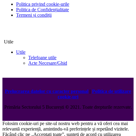
Politica privind cookie-urile
Politica de Confidențialitate
Termeni și condiții
Utile
Utile
Telefoane utile
Acte Necesare/Ghid
Prelucrarea datelor cu caracter personal
|
Politica de utilizare
cookie-uri
Primăria Sectorului 5 București
©️
2021. Toate drepturile rezervate.
Folosim cookie-uri pe site-ul nostru web pentru a vă oferi cea mai
relevantă experiență, amintindu-vă preferințele și repetând vizitele.
Făcând clic pe „Acceptați toate”, sunteți de acord cu utilizarea