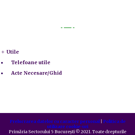
Utile
Utile
Telefoane utile
Acte Necesare/Ghid
Prelucrarea datelor cu caracter personal
|
Politica de
utilizare cookie-uri
Primăria Sectorului 5 București
©️
2021. Toate drepturile