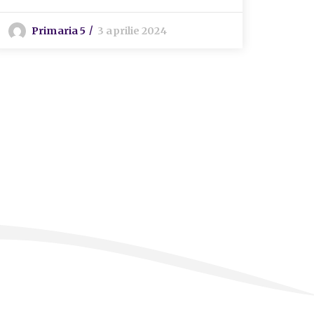
Primaria 5
3 aprilie 2024
P