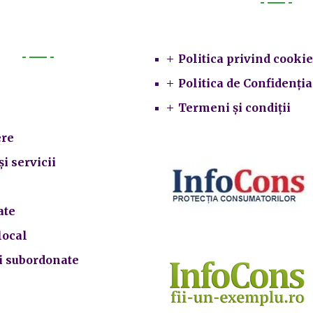
Legal
Politica privind cookie
Primarie
Politica de Confidenția
Termeni și condiții
re
și servicii
ate
local
ii subordonate