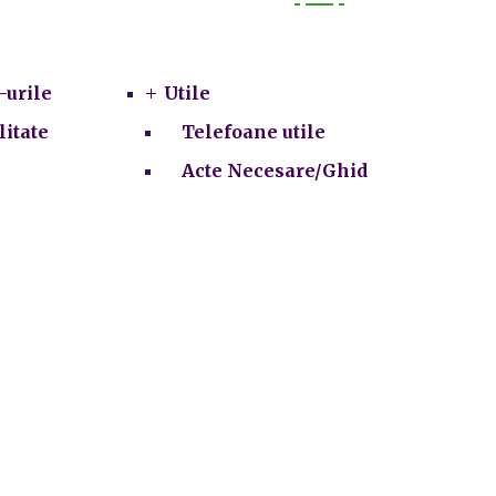
Utile
-urile
Utile
litate
Telefoane utile
Acte Necesare/Ghid