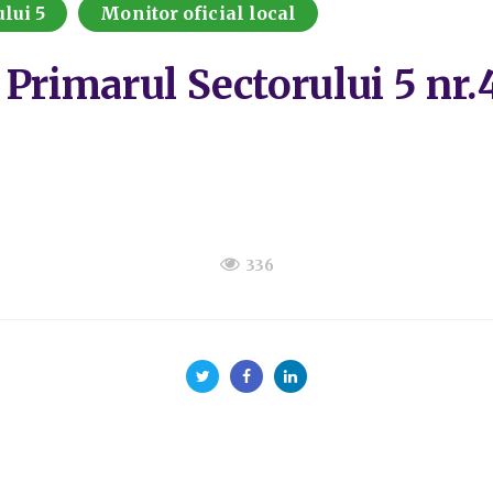
lui 5
Monitor oficial local
 Primarul Sectorului 5 nr.
336