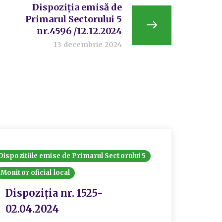
Dispoziția emisă de
Primarul Sectorului 5
nr.4596 /12.12.2024
13 decembrie 2024
Dispozitiile emise de Primarul Sectorului 5
Dispozit
Monitor oficial local
Monitor 
Dispoziția nr. 1525-
Disp
02.04.2024
18.0