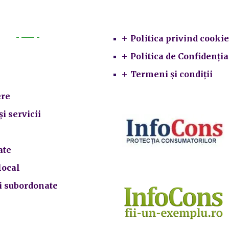
Legal
Politica privind cookie
Primarie
Politica de Confidenția
Termeni și condiții
re
și servicii
ate
local
ii subordonate