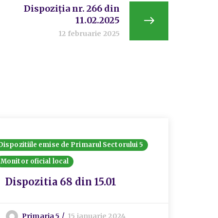
Dispoziția nr. 266 din
11.02.2025
12 februarie 2025
Dispozitiile emise de Primarul Sectorului 5
Dispozit
Monitor oficial local
Monitor 
Disp
Dispozitia 68 din 15.01
Prim
nr.2
Primaria 5
15 ianuarie 2024