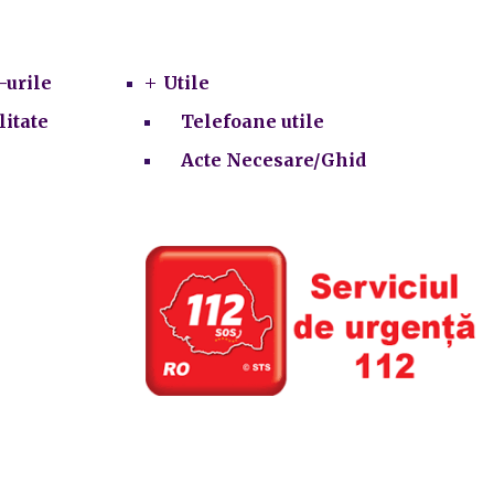
Utile
-urile
Utile
litate
Telefoane utile
Acte Necesare/Ghid