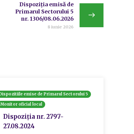
Dispoziția emisă de
Primarul Sectorului 5
nr. 1306/08.06.2026
8 iunie 2026
Dispozitiile emise de Primarul Sectorului 5
Dispozit
Monitor oficial local
Monitor 
Dispoziția nr. 2797-
Disp
27.08.2024
08.0