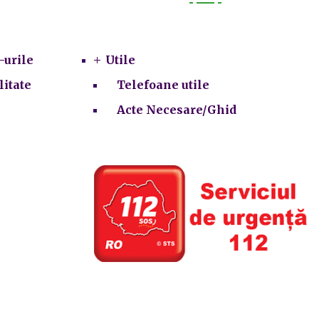
Utile
-urile
Utile
litate
Telefoane utile
Acte Necesare/Ghid