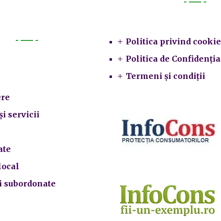
Legal
Politica privind cookie
Primarie
Politica de Confidenția
Termeni și condiții
re
și servicii
ate
local
ii subordonate