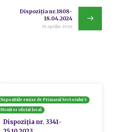
Dispoziția nr.1808-
18.04.2024
19 aprilie 2024
Dispozitiile emise de Primarul Sectorului 5
Dispozit
Monitor oficial local
Monitor 
Dispoziția nr. 3341-
Disp
25.10.2023
-10.