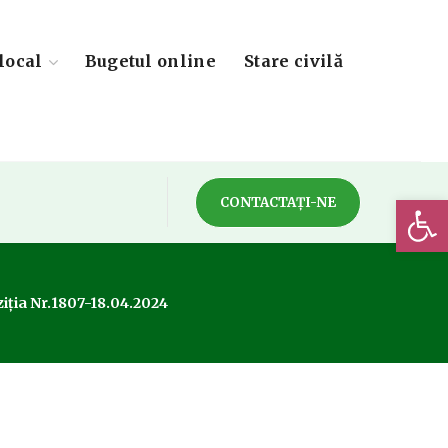
local
Bugetul online
Stare civilă
Deschide 
CONTACTAȚI-NE
iția Nr.1807-18.04.2024