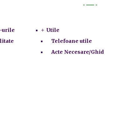
Utile
-urile
Utile
litate
Telefoane utile
Acte Necesare/Ghid