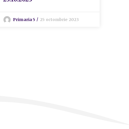
Primaria 5
25 octombrie 2023
P