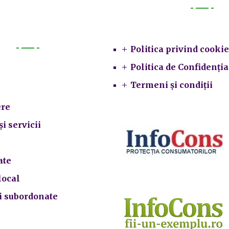
Legal
Politica privind cookie
Primarie
Politica de Confidenția
Termeni și condiții
re
și servicii
ate
local
ii subordonate