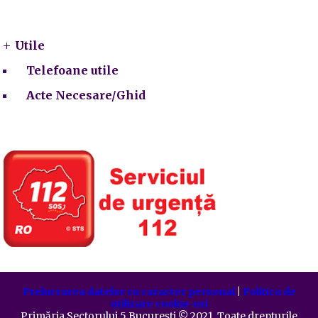
Utile
Utile
Telefoane utile
Acte Necesare/Ghid
Prelucrarea datelor cu caracter personal
|
Politica de
utilizare cookie-uri
Primăria Sectorului 5 București
©️
2021. Toate drepturile