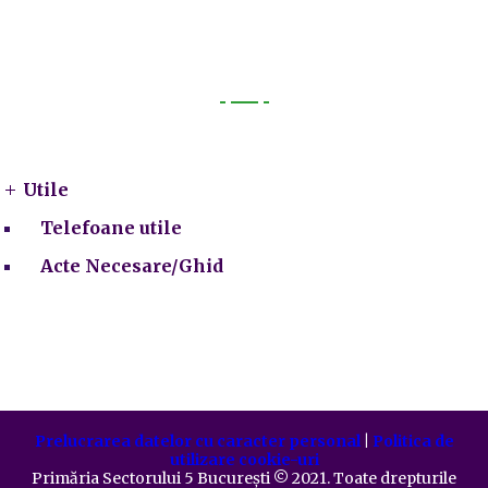
Utile
Utile
Telefoane utile
Acte Necesare/Ghid
Prelucrarea datelor cu caracter personal
|
Politica de
utilizare cookie-uri
Primăria Sectorului 5 București
©️
2021. Toate drepturile