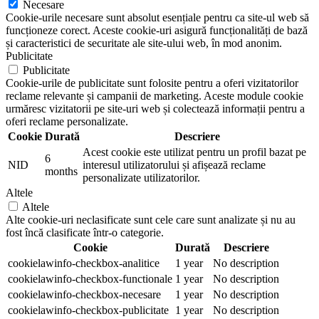
Necesare
Cookie-urile necesare sunt absolut esențiale pentru ca site-ul web să
funcționeze corect. Aceste cookie-uri asigură funcționalități de bază
și caracteristici de securitate ale site-ului web, în mod anonim.
Publicitate
Publicitate
Cookie-urile de publicitate sunt folosite pentru a oferi vizitatorilor
reclame relevante și campanii de marketing. Aceste module cookie
urmăresc vizitatorii pe site-uri web și colectează informații pentru a
oferi reclame personalizate.
Cookie
Durată
Descriere
Acest cookie este utilizat pentru un profil bazat pe
6
NID
interesul utilizatorului și afișează reclame
months
personalizate utilizatorilor.
Altele
Altele
Alte cookie-uri neclasificate sunt cele care sunt analizate și nu au
fost încă clasificate într-o categorie.
Cookie
Durată
Descriere
cookielawinfo-checkbox-analitice
1 year
No description
cookielawinfo-checkbox-functionale
1 year
No description
cookielawinfo-checkbox-necesare
1 year
No description
cookielawinfo-checkbox-publicitate
1 year
No description