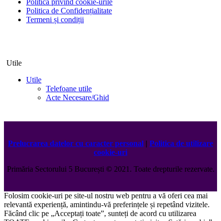
Politica privind cookie-urile
Politica de Confidențialitate
Termeni și condiții
Utile
Utile
Telefoane utile
Acte Necesare/Ghid
Prelucrarea datelor cu caracter personal
|
Politica de utilizare
cookie-uri
Primăria Sectorului 5 București
©️
2021. Toate drepturile rezervate.
Folosim cookie-uri pe site-ul nostru web pentru a vă oferi cea mai
relevantă experiență, amintindu-vă preferințele și repetând vizitele.
Făcând clic pe „Acceptați toate”, sunteți de acord cu utilizarea