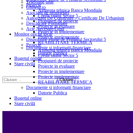
Telefoane utile
Proiecte
Ghișeul.ro
Asistenta tehnica Banca Mondiala
Asociații de proprietari
Credit rating Sector 5
Autorizații De Construire – Certificate De Urbanism
Propuneri de proiecte
Descărcare Formulare
Proiecte in evaluare
Acte Necesare/Ghid
Proiecte in implementare
Monitor oficial local
Proiecte implementate
Dispozitiile emise de Primarul Sectorului 5
REABILITARE TERMICA
Proiecte
Documente si informatii financiare
Asistenta tehnica Banca Mondiala
Datorie Publica
Credit rating Sector 5
Bugetul online
Propuneri de proiecte
Stare civilă
Proiecte in evaluare
Proiecte in implementare
Proiecte implementate
REABILITARE TERMICA
Documente si informatii financiare
Datorie Publica
Bugetul online
Stare civilă