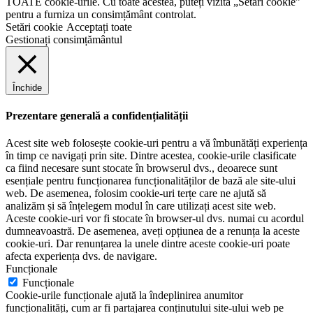
TOATE cookie-urile. Cu toate acestea, puteți vizita „Setări cookie”
pentru a furniza un consimțământ controlat.
Setări cookie
Acceptați toate
Gestionați consimțământul
Închide
Prezentare generală a confidențialității
Acest site web folosește cookie-uri pentru a vă îmbunătăți experiența
în timp ce navigați prin site. Dintre acestea, cookie-urile clasificate
ca fiind necesare sunt stocate în browserul dvs., deoarece sunt
esențiale pentru funcționarea funcționalităților de bază ale site-ului
web. De asemenea, folosim cookie-uri terțe care ne ajută să
analizăm și să înțelegem modul în care utilizați acest site web.
Aceste cookie-uri vor fi stocate în browser-ul dvs. numai cu acordul
dumneavoastră. De asemenea, aveți opțiunea de a renunța la aceste
cookie-uri. Dar renunțarea la unele dintre aceste cookie-uri poate
afecta experiența dvs. de navigare.
Funcționale
Funcționale
Cookie-urile funcționale ajută la îndeplinirea anumitor
funcționalități, cum ar fi partajarea conținutului site-ului web pe