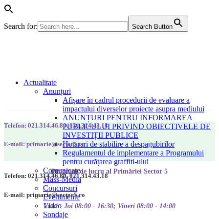
Search for:
Search Button
Actualitate
Anunțuri
Afișare în cadrul procedurii de evaluare a
impactului diverselor proiecte asupra mediului
ANUNȚURI PENTRU INFORMAREA
Telefon: 021.314.46.80, 021.314.43.18
PUBLICULUI PRIVIND OBIECTIVELE DE
INVESTIȚII PUBLICE
Hotarari de stabilire a despagubirilor
E-mail: primarie@sector5.ro
Regulamentul de implementare a Programului
pentru curățarea graffiti-ului
Comunicate
Program de lucru al Primăriei Sector 5
Telefon: 021.314.46.80, 021.314.43.18
Mass-Media
Concursuri
E-mail: primarie@sector5.ro
Evenimente
Video
Luni - Joi 08:00 - 16:30; Vineri 08:00 - 14:00
Sondaje