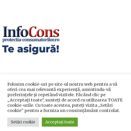
Folosim cookie-uri pe site-ul nostru web pentru a vă
oferi cea mai relevantă experiență, amintindu-vă
Utile
preferințele și repetând vizitele. Făcând clic pe
„Acceptați toate”, sunteți de acord cu utilizarea TOATE
cookie-urile. Cu toate acestea, puteți vizita „Setări
Utile
cookie” pentru a furniza un consimțământ controlat.
Telefoane utile
Setări cookie
Acceptați toate
Acte Necesare/Ghid