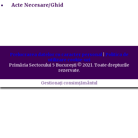
Acte Necesare/Ghid
Prelucrarea datelor cu caracter personal
|
Politica de
utilizare cookie-uri
Primăria Sectorului 5 București
©️
2021. Toate drepturile
rezervate.
Gestionați consimțământul