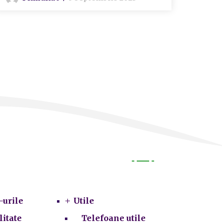
P
Utile
-urile
Utile
litate
Telefoane utile