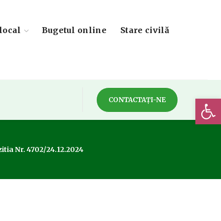
local
Bugetul online
Stare civilă
Deschide 
CONTACTAȚI-NE
itia Nr. 4702/24.12.2024