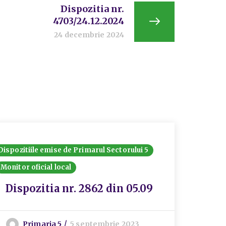
Dispozitia nr.
4703/24.12.2024
24 decembrie 2024
Dispozitiile emise de Primarul Sectorului 5
Dispozit
Monitor oficial local
Monitor 
Disp
Dispozitia nr. 2862 din 05.09
22.0
Primaria 5
5 septembrie 2023