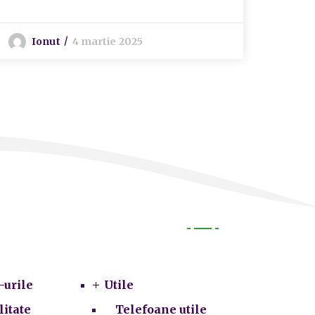
Ionut
4 martie 2025
I
Utile
-urile
Utile
litate
Telefoane utile