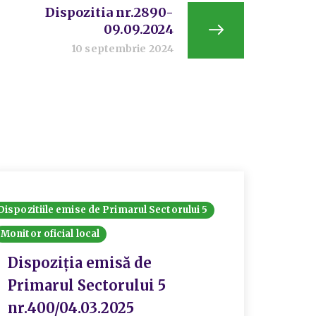
Dispozitia nr.2890-
09.09.2024
10 septembrie 2024
Dispozitiile emise de Primarul Sectorului 5
Dispozit
Monitor oficial local
Monitor 
Dispoziția emisă de
Disp
Primarul Sectorului 5
Prim
nr.400/04.03.2025
465/