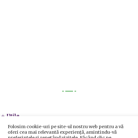
Utile
Utile
Telefoane utile
Folosim cookie-uri pe site-ul nostru web pentru a vă
oferi cea mai relevantă experiență, amintindu-vă
Acte Necesare/Ghid
preferințele și repetând vizitele. Făcând clic pe