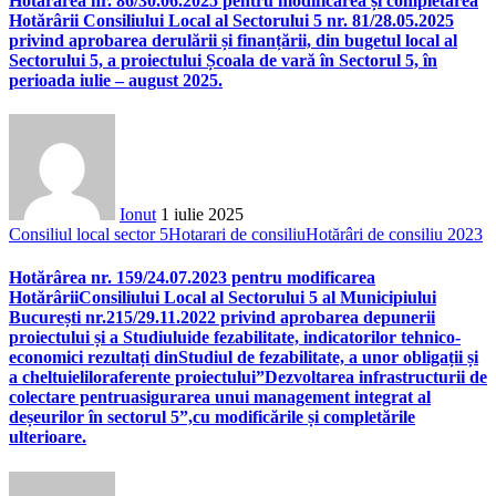
Hotărârea nr. 86/30.06.2025 pentru modificarea și completarea
Hotărârii Consiliului Local al Sectorului 5 nr. 81/28.05.2025
privind aprobarea derulării și finanțării, din bugetul local al
Sectorului 5, a proiectului Școala de vară în Sectorul 5, în
perioada iulie – august 2025.
Ionut
1 iulie 2025
Consiliul local sector 5
Hotarari de consiliu
Hotărâri de consiliu 2023
Hotărârea nr. 159/24.07.2023 pentru modificarea
HotărâriiConsiliului Local al Sectorului 5 al Municipiului
București nr.215/29.11.2022 privind aprobarea depunerii
proiectului și a Studiuluide fezabilitate, indicatorilor tehnico-
economici rezultați dinStudiul de fezabilitate, a unor obligații și
a cheltuieliloraferente proiectului”Dezvoltarea infrastructurii de
colectare pentruasigurarea unui management integrat al
deșeurilor în sectorul 5”,cu modificările și completările
ulterioare.