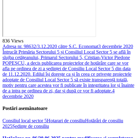
836
Views
Adresa nr. 98632/3.12.2020 către S.C. Economat
3 decembrie 2020
Întrucât Primăria Sectorului 5 și Consiliul Local Sector 5 se află în
slujba cetățeanului, Primarul Sectorului 5, Cristian-Victor Piedone
POPESCU, a decis publicarea proiectelor de hotărâre care se vor
afla pe ordinea de zi a ședinței de Consiliu Local Sector 5 din data
de 11.12.2020. Edilul își dorește ca și în ceea ce privește proiectele
adoptate de Consiliul Local Sector 5 să existe transparență totală,
motiv pentru care acestea vor fi publicate în integritatea lor și înainte
de a intra pe ordinea de zi, dar și după ce vor fi adoptate.
4
decembrie 2020
Postări asemănatoare
Consiliul local sector 5
Hotarari de consiliu
Hotărâri de consiliu
2025
Ședințe de consiliu