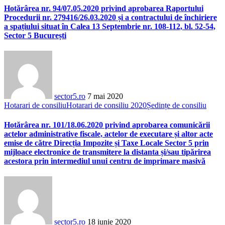
Hotărârea nr. 94/07.05.2020 privind aprobarea Raportului
Procedurii nr. 279416/26.03.2020 și a contractului de închiriere
a spațiului situat în Calea 13 Septembrie nr. 108-112, bl. 52-54,
Sector 5 București
sector5.ro
7 mai 2020
Hotarari de consiliu
Hotarari de consiliu 2020
Ședințe de consiliu
Hotărârea nr. 101/18.06.2020 privind aprobarea comunicării
actelor administrative fiscale, actelor de executare și altor acte
emise de către Direcția Impozite și Taxe Locale Sector 5 prin
mijloace electronice de transmitere la distanta și/sau tipărirea
acestora prin intermediul unui centru de imprimare masivă
sector5.ro
18 iunie 2020