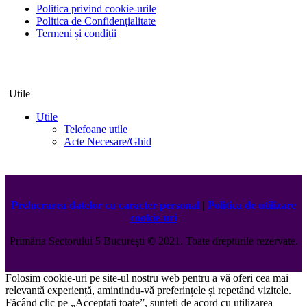
Politica privind cookie-urile
Politica de Confidențialitate
Termeni și condiții
Utile
Utile
Telefoane utile
Acte Necesare/Ghid
Prelucrarea datelor cu caracter personal
|
Politica de utilizare
cookie-uri
Primăria Sectorului 5 București
©️
2021. Toate drepturile rezervate.
Folosim cookie-uri pe site-ul nostru web pentru a vă oferi cea mai
relevantă experiență, amintindu-vă preferințele și repetând vizitele.
Făcând clic pe „Acceptați toate”, sunteți de acord cu utilizarea