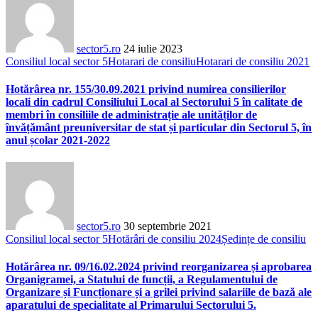
sector5.ro
24 iulie 2023
Consiliul local sector 5
Hotarari de consiliu
Hotarari de consiliu 2021
Hotărârea nr. 155/30.09.2021 privind numirea consilierilor
locali din cadrul Consiliului Local al Sectorului 5 în calitate de
membri în consiliile de administrație ale unităților de
învățământ preuniversitar de stat și particular din Sectorul 5, în
anul școlar 2021-2022
sector5.ro
30 septembrie 2021
Consiliul local sector 5
Hotărâri de consiliu 2024
Ședințe de consiliu
Hotărârea nr. 09/16.02.2024 privind reorganizarea și aprobarea
Organigramei, a Statului de funcții, a Regulamentului de
Organizare și Funcționare și a grilei privind salariile de bază ale
aparatului de specialitate al Primarului Sectorului 5.