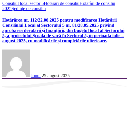
Consiliul local sector 5
Hotarari de consiliu
Hotărâri de consiliu
2025
Ședințe de consiliu
Hotărârea nr. 112/22.08.2025 pentru modificarea Hotărârii
Consiliului Local al Sectorului 5 nr. 81/28.05.2025 privind
aprobarea derulării și finanțării, din bugetul local al Sectorului
5, a proiectului Școala de vară în Sectorul 5, în perioada iulie –
august 2025, cu modificările și completările ulterioare.
Ionut
25 august 2025