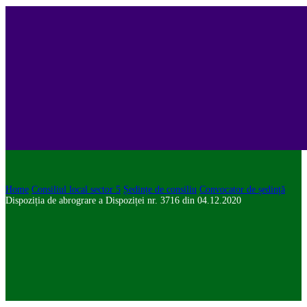
Home
Consiliul local sector 5
Ședințe de consiliu
Convocator de ședință
Dispoziția de abrograre a Dispoziței nr. 3716 din 04.12.2020