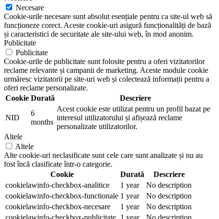
Necesare
Cookie-urile necesare sunt absolut esențiale pentru ca site-ul web să
funcționeze corect. Aceste cookie-uri asigură funcționalități de bază
și caracteristici de securitate ale site-ului web, în mod anonim.
Publicitate
Publicitate
Cookie-urile de publicitate sunt folosite pentru a oferi vizitatorilor
reclame relevante și campanii de marketing. Aceste module cookie
urmăresc vizitatorii pe site-uri web și colectează informații pentru a
oferi reclame personalizate.
Cookie
Durată
Descriere
Acest cookie este utilizat pentru un profil bazat pe
6
NID
interesul utilizatorului și afișează reclame
months
personalizate utilizatorilor.
Altele
Altele
Alte cookie-uri neclasificate sunt cele care sunt analizate și nu au
fost încă clasificate într-o categorie.
Cookie
Durată
Descriere
cookielawinfo-checkbox-analitice
1 year
No description
cookielawinfo-checkbox-functionale
1 year
No description
cookielawinfo-checkbox-necesare
1 year
No description
cookielawinfo-checkbox-publicitate
1 year
No description