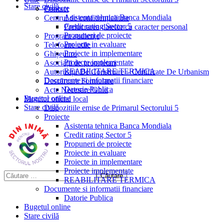
Stare civilă
Proiecte
Contact
Asistenta tehnica Banca Mondiala
Centrul de confidențialitate
Credit rating Sector 5
Prelucrarea datelor cu caracter personal
Propuneri de proiecte
Program audiențe
Proiecte in evaluare
Telefoane utile
Proiecte in implementare
Ghișeul.ro
Proiecte implementate
Asociații de proprietari
REABILITARE TERMICA
Autorizații De Construire – Certificate De Urbanism
Documente si informatii financiare
Descărcare Formulare
Datorie Publica
Acte Necesare/Ghid
Bugetul online
Monitor oficial local
Stare civilă
Dispozitiile emise de Primarul Sectorului 5
Proiecte
Asistenta tehnica Banca Mondiala
Credit rating Sector 5
Propuneri de proiecte
Proiecte in evaluare
Proiecte in implementare
Proiecte implementate
REABILITARE TERMICA
Documente si informatii financiare
Datorie Publica
Bugetul online
Stare civilă