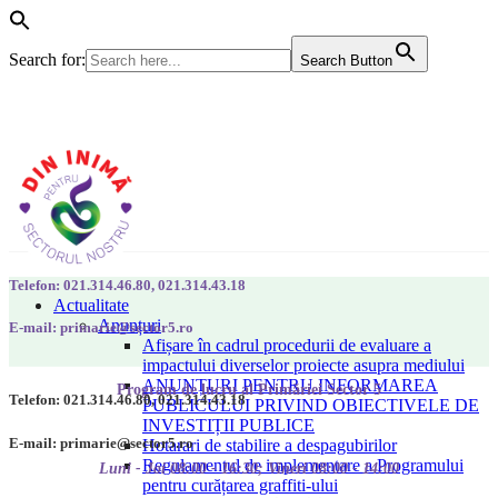
Search for:
Search Button
Telefon: 021.314.46.80, 021.314.43.18
Actualitate
Anunțuri
E-mail: primarie@sector5.ro
Afișare în cadrul procedurii de evaluare a
impactului diverselor proiecte asupra mediului
ANUNȚURI PENTRU INFORMAREA
Program de lucru al Primăriei Sector 5
Telefon: 021.314.46.80, 021.314.43.18
PUBLICULUI PRIVIND OBIECTIVELE DE
INVESTIȚII PUBLICE
E-mail: primarie@sector5.ro
Hotarari de stabilire a despagubirilor
Regulamentul de implementare a Programului
Luni - Joi 08:00 - 16:30; Vineri 08:00 - 14:00
pentru curățarea graffiti-ului