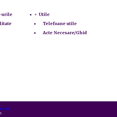
Utile
-urile
Utile
litate
Telefoane utile
Acte Necesare/Ghid
ie-uri
e.