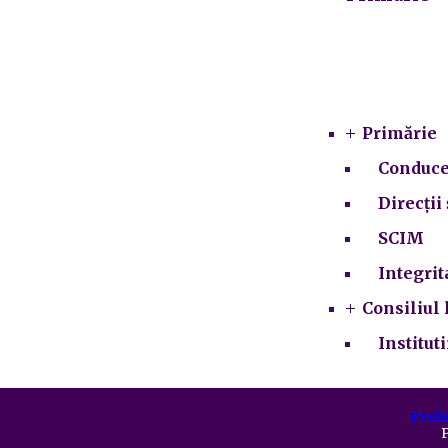
Primărie
Conduce
Direcții 
SCIM
Integrit
Consiliul 
Institut
Prelu
P