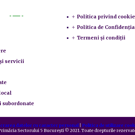
Legal
Politica privind cookie
Primarie
Politica de Confidenția
Termeni și condiții
re
și servicii
ate
local
ii subordonate
crarea datelor cu caracter personal
|
Politica de utilizare cook
rimăria Sectorului 5 București
©️
2021. Toate drepturile rezervat