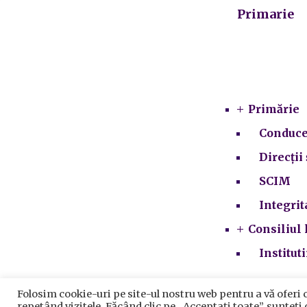
Primarie
Primărie
Conduce
Direcții 
SCIM
Integrit
Consiliul 
Institut
Folosim cookie-uri pe site-ul nostru web pentru a vă oferi 
Prelu
repetând vizitele. Făcând clic pe „Acceptați toate”, sunteți