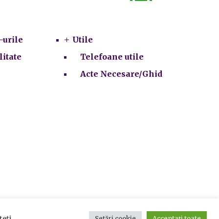
Utile
-urile
Utile
litate
Telefoane utile
Acte Necesare/Ghid
ie-uri
teți
Setări cookie
Acceptați toate