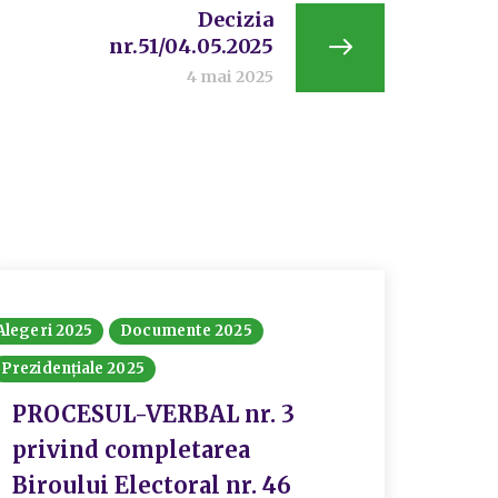
Decizia
nr.51/04.05.2025
4 mai 2025
Alegeri 2025
Documente 2025
Alegeri 
Prezidențiale 2025
Hotărâr
PROCESUL-VERBAL nr. 3
Deci
privind completarea
23.0
Biroului Electoral nr. 46