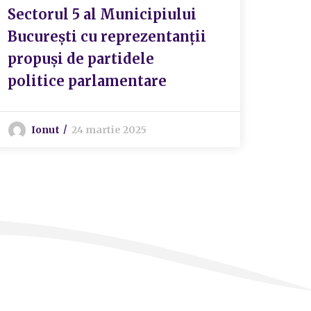
Sectorul 5 al Municipiului
I
București cu reprezentanții
propuși de partidele
politice parlamentare
Ionut
24 martie 2025