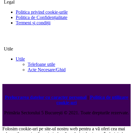
Legal
Politica privind cookie-urile
Politica de Confidențialitate
Termeni și condiții
Utile
Utile
Telefoane utile
Acte Necesare/Ghid
Prelucrarea datelor cu caracter personal
|
Politica de utilizare
cookie-uri
Primăria Sectorului 5 București
©️
2021. Toate drepturile rezervate.
Folosim cookie-uri pe site-ul nostru web pentru a vă oferi cea mai