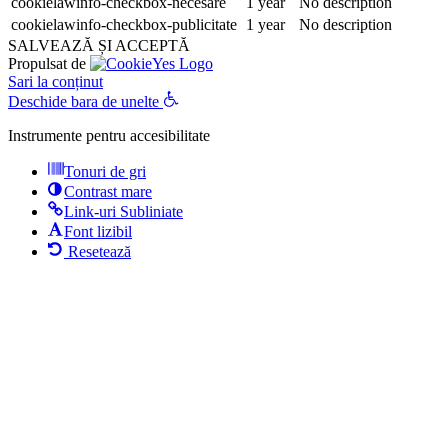
cookielawinfo-checkbox-necesare
1 year
No description
cookielawinfo-checkbox-publicitate
1 year
No description
SALVEAZĂ ȘI ACCEPTĂ
Propulsat de
Sari la conținut
Deschide bara de unelte
Instrumente pentru accesibilitate
Tonuri de gri
Contrast mare
Link-uri Subliniate
Font lizibil
Resetează