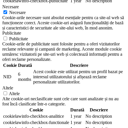
cookielawinfo-checkbox-publicitate
1 year
No description
Necesare
Necesare
Cookie-urile necesare sunt absolut esențiale pentru ca site-ul web să
funcționeze corect. Aceste cookie-uri asigură funcționalități de bază
și caracteristici de securitate ale site-ului web, în mod anonim.
Publicitate
Publicitate
Cookie-urile de publicitate sunt folosite pentru a oferi vizitatorilor
reclame relevante și campanii de marketing. Aceste module cookie
urmăresc vizitatorii pe site-uri web și colectează informații pentru a
oferi reclame personalizate.
Cookie
Durată
Descriere
Acest cookie este utilizat pentru un profil bazat pe
6
NID
interesul utilizatorului și afișează reclame
months
personalizate utilizatorilor.
Altele
Altele
Alte cookie-uri neclasificate sunt cele care sunt analizate și nu au
fost încă clasificate într-o categorie.
Cookie
Durată
Descriere
cookielawinfo-checkbox-analitice
1 year
No description
cookielawinfo-checkbox-functionale
1 year
No description