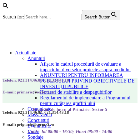
Search for:
Search Button
Actualitate
Anunțuri
Afișare în cadrul procedurii de evaluare a
impactului diverselor proiecte asupra mediului
ANUNȚURI PENTRU INFORMAREA
Telefon: 021.314.46.80, 021.314.43.18
PUBLICULUI PRIVIND OBIECTIVELE DE
INVESTIȚII PUBLICE
Hotarari de stabilire a despagubirilor
E-mail: primarie@sector5.ro
Regulamentul de implementare a Programului
pentru curățarea graffiti-ului
Comunicate
Program de lucru al Primăriei Sector 5
Telefon: 021.314.46.80, 021.314.43.18
Mass-Media
Concursuri
E-mail: primarie@sector5.ro
Evenimente
Video
Luni - Joi 08:00 - 16:30; Vineri 08:00 - 14:00
Sondaje