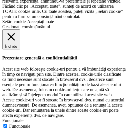
relevantă experiență, amintindu-vă preferințele și repetând vizitele.
Făcând clic pe „Acceptați toate”, sunteți de acord cu utilizarea
TOATE cookie-urile. Cu toate acestea, puteți vizita „Setări cookie”
pentru a furniza un consimțământ controlat.
Setări cookie
Acceptați toate
Gestionați consimțământul
Închide
Prezentare generală a confidențialității
Acest site web folosește cookie-uri pentru a vă îmbunătăți experiența
în timp ce navigați prin site. Dintre acestea, cookie-urile clasificate
ca fiind necesare sunt stocate în browserul dvs., deoarece sunt
esențiale pentru funcționarea funcționalităților de bază ale site-ului
web. De asemenea, folosim cookie-uri terțe care ne ajută să
analizăm și să înțelegem modul în care utilizați acest site web.
Aceste cookie-uri vor fi stocate în browser-ul dvs. numai cu acordul
dumneavoastră. De asemenea, aveți opțiunea de a renunța la aceste
cookie-uri. Dar renunțarea la unele dintre aceste cookie-uri poate
afecta experiența dvs. de navigare.
Funcționale
Funcționale