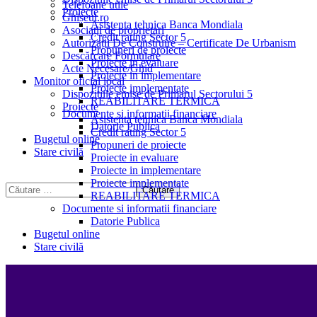
Telefoane utile
Proiecte
Ghișeul.ro
Asistenta tehnica Banca Mondiala
Asociații de proprietari
Credit rating Sector 5
Autorizații De Construire – Certificate De Urbanism
Propuneri de proiecte
Descărcare Formulare
Proiecte in evaluare
Acte Necesare/Ghid
Proiecte in implementare
Monitor oficial local
Proiecte implementate
Dispozitiile emise de Primarul Sectorului 5
REABILITARE TERMICA
Proiecte
Documente si informatii financiare
Asistenta tehnica Banca Mondiala
Datorie Publica
Credit rating Sector 5
Bugetul online
Propuneri de proiecte
Stare civilă
Proiecte in evaluare
Proiecte in implementare
Proiecte implementate
REABILITARE TERMICA
Documente si informatii financiare
Datorie Publica
Bugetul online
Stare civilă