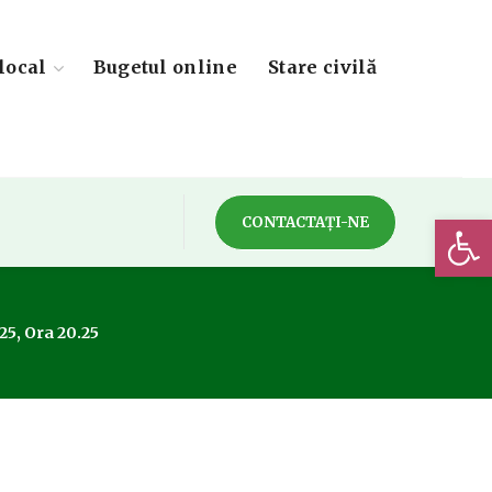
local
Bugetul online
Stare civilă
Deschide 
CONTACTAȚI-NE
25, Ora 20.25