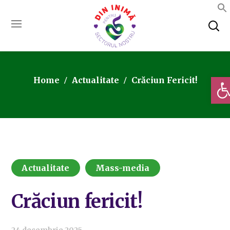
Deschi
Home
Actualitate
Crăciun Fericit!
Actualitate
Mass-media
Crăciun fericit!