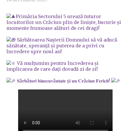
24 decembrie 2025
Primăria Sectorului 5 urează tuturor
locuitorilor un Crăciun plin de liniște, bucurie și
momente frumoase alături de cei dragi!
Sărbătoarea Nașterii Domnului să vă aducă
sănătate, speranță și puterea de a privi cu
încredere spre noul an!
Vă mulțumim pentru încrederea și
implicarea de care dați dovadă zi de zi!
𝐒ă𝐫𝐛ă𝐭𝐨𝐫𝐢 𝐛𝐢𝐧𝐞𝐜𝐮𝐯ă𝐧𝐭𝐚𝐭𝐞 ș𝐢 𝐮𝐧 𝐂𝐫ă𝐜𝐢𝐮𝐧 𝐅𝐞𝐫𝐢𝐜𝐢𝐭!