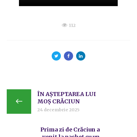
112
ÎN AȘTEPTAREA LUI
MOȘ CRĂCIUN
24 decembrie 2025
Prima zi de Crăciun a
venit la pachet cu un