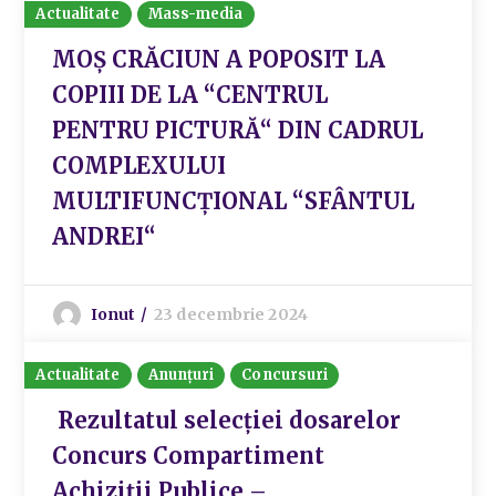
Actualitate
Mass-media
MOȘ CRĂCIUN A POPOSIT LA
COPIII DE LA “CENTRUL
PENTRU PICTURĂ“ DIN CADRUL
COMPLEXULUI
MULTIFUNCȚIONAL “SFÂNTUL
ANDREI“
Ionut
23 decembrie 2024
Actualitate
Anunțuri
Concursuri
Rezultatul selecției dosarelor
Concurs Compartiment
Achiziții Publice –