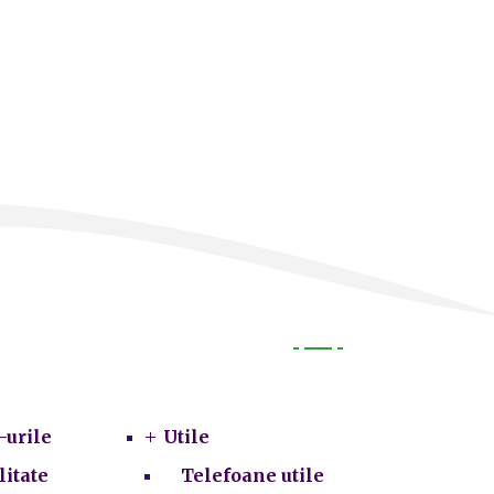
Utile
-urile
Utile
litate
Telefoane utile