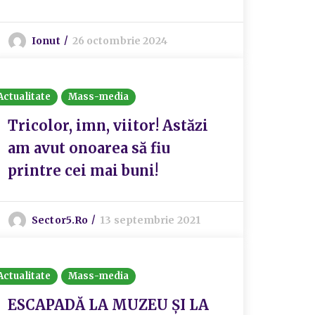
Ionut
26 octombrie 2024
Actualitate
Mass-media
Tricolor, imn, viitor! Astăzi
am avut onoarea să fiu
printre cei mai buni!
Sector5.ro
13 septembrie 2021
Actualitate
Mass-media
ESCAPADĂ LA MUZEU ȘI LA