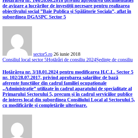
Hotărârea nr. 144/26.06.2018 privind aprobarea documentației
de avizare a lucrărilor de investiții necesare pentru realizarea
obiectivului social ”Baie Publica și Spălătorie Sociala”, aflat în
subordinea DGASPC Sector 5
sector5.ro
26 iunie 2018
Consiliul local sector 5
Hotărâri de consiliu 2024
Ședințe de consiliu
Hotărârea nr. 3/18.01.2024 pentru modificarea H.C.L. Sector 5
nr. 102/28.07.2017, privind aprobarea salariilor de bază
aferente funcțiilor din cadrul familiei ocupaționale
„Administrație” utilizate în cadrul aparatului de specialitate al
Primarului Sectorului 5, precum și în cadrul serviciilor publice
de interes local din subordinea Consiliului Local al Sectorului 5,
cu modificările și completările ulterioare.