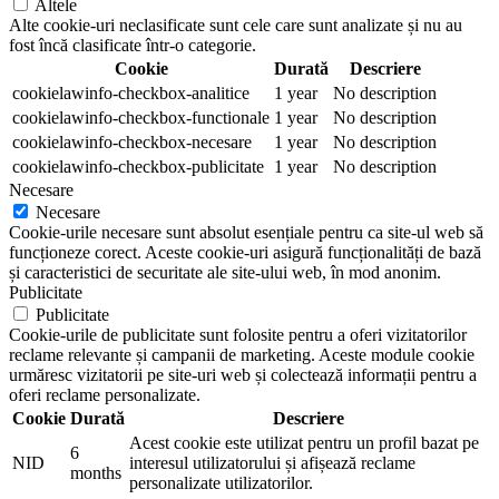
Altele
Alte cookie-uri neclasificate sunt cele care sunt analizate și nu au
fost încă clasificate într-o categorie.
Cookie
Durată
Descriere
cookielawinfo-checkbox-analitice
1 year
No description
cookielawinfo-checkbox-functionale
1 year
No description
cookielawinfo-checkbox-necesare
1 year
No description
cookielawinfo-checkbox-publicitate
1 year
No description
Necesare
Necesare
Cookie-urile necesare sunt absolut esențiale pentru ca site-ul web să
funcționeze corect. Aceste cookie-uri asigură funcționalități de bază
și caracteristici de securitate ale site-ului web, în mod anonim.
Publicitate
Publicitate
Cookie-urile de publicitate sunt folosite pentru a oferi vizitatorilor
reclame relevante și campanii de marketing. Aceste module cookie
urmăresc vizitatorii pe site-uri web și colectează informații pentru a
oferi reclame personalizate.
Cookie
Durată
Descriere
Acest cookie este utilizat pentru un profil bazat pe
6
NID
interesul utilizatorului și afișează reclame
months
personalizate utilizatorilor.