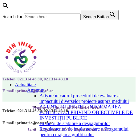
Search for:
Search Button
Telefon: 021.314.46.80, 021.314.43.18
Actualitate
Anunțuri
E-mail: primarie@sector5.ro
Afișare în cadrul procedurii de evaluare a
impactului diverselor proiecte asupra mediului
ANUNȚURI PENTRU INFORMAREA
Program de lucru al Primăriei Sector 5
Telefon: 021.314.46.80, 021.314.43.18
PUBLICULUI PRIVIND OBIECTIVELE DE
INVESTIȚII PUBLICE
E-mail: primarie@sector5.ro
Hotarari de stabilire a despagubirilor
Regulamentul de implementare a Programului
Luni - Joi 08:00 - 16:30; Vineri 08:00 - 14:00
pentru curățarea graffiti-ului