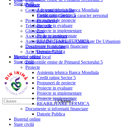
Stare civilă
Proiecte
Contact
Asistenta tehnica Banca Mondiala
Centrul de confidențialitate
Credit rating Sector 5
Prelucrarea datelor cu caracter personal
Propuneri de proiecte
Program audiențe
Proiecte in evaluare
Telefoane utile
Proiecte in implementare
Ghișeul.ro
Proiecte implementate
Asociații de proprietari
REABILITARE TERMICA
Autorizații De Construire – Certificate De Urbanism
Documente si informatii financiare
Descărcare Formulare
Datorie Publica
Acte Necesare/Ghid
Bugetul online
Monitor oficial local
Stare civilă
Dispozitiile emise de Primarul Sectorului 5
Proiecte
Asistenta tehnica Banca Mondiala
Credit rating Sector 5
Propuneri de proiecte
Proiecte in evaluare
Proiecte in implementare
Proiecte implementate
REABILITARE TERMICA
Documente si informatii financiare
Datorie Publica
Bugetul online
Stare civilă