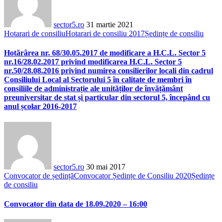
sector5.ro
31 martie 2021
Hotarari de consiliu
Hotarari de consiliu 2017
Ședințe de consiliu
Hotărârea nr. 68/30.05.2017 de modificare a H.C.L. Sector 5
nr.16/28.02.2017 privind modificarea H.C.L. Sector 5
nr.50/28.08.2016 privind numirea consilierilor locali din cadrul
Consiliului Local al Sectorului 5 în calitate de membri în
consiliile de administrație ale unităților de învățământ
preuniversitar de stat și particular din sectorul 5, începând cu
anul școlar 2016-2017
sector5.ro
30 mai 2017
Convocator de ședință
Convocator Ședințe de Consiliu 2020
Ședințe
de consiliu
Convocator din data de 18.09.2020 – 16:00