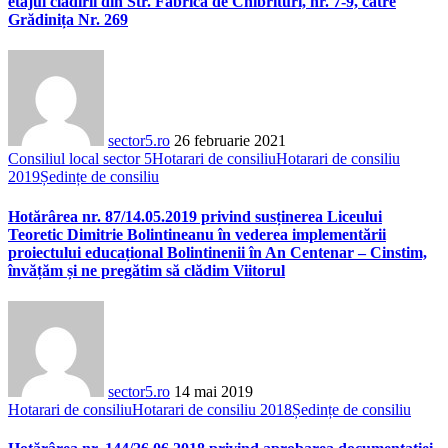
etajul clădirii din Str. Fabrica de Chibrituri, nr. 7-9, către
Grădinița Nr. 269
sector5.ro
26 februarie 2021
Consiliul local sector 5
Hotarari de consiliu
Hotarari de consiliu
2019
Ședințe de consiliu
Hotărârea nr. 87/14.05.2019 privind susținerea Liceului
Teoretic Dimitrie Bolintineanu în vederea implementării
proiectului educațional Bolintinenii în An Centenar – Cinstim,
învățăm și ne pregătim să clădim Viitorul
sector5.ro
14 mai 2019
Hotarari de consiliu
Hotarari de consiliu 2018
Ședințe de consiliu