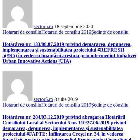
sector5.ro
18 septembrie 2020
Hotarari de consiliu
Hotarari de consiliu 2019
Ședințe de consiliu
Hotărârea nr. 133/08.07.2019 privind demararea, depunerea,
implementarea și sustenabilitatea proiectului #REFRESH
5(#R5) în vederea finanțării acestuia prin intermediul Inițiativei
Urban Innovative Actions (UIA)
sector5.ro
8 iulie 2019
Hotarari de consiliu
Hotarari de consiliu 2019
Ședințe de consiliu
Hotărârea nr. 284/03.12.2019 privind abrogarea Hotărârii
Consiliului Local al Sectorului 5 nr. 110/27.06.2019 privind
demararea, depunerea, implementarea și sustenabilitatea
proiectului #FAPTE: Înființarea Creșei nr. 34, în vederea
finanțării acestuia prin intermediul Programului Operațional