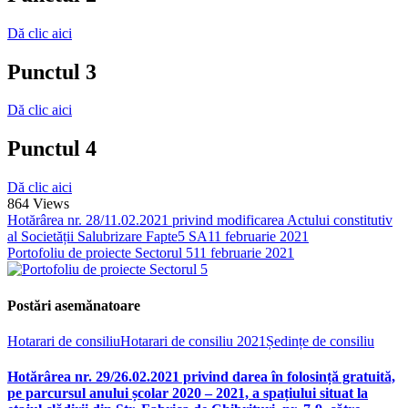
Dă clic aici
Punctul 3
Dă clic aici
Punctul 4
Dă clic aici
864
Views
Hotărârea nr. 28/11.02.2021 privind modificarea Actului constitutiv
al Societății Salubrizare Fapte5 SA
11 februarie 2021
Portofoliu de proiecte Sectorul 5
11 februarie 2021
Postări asemănatoare
Hotarari de consiliu
Hotarari de consiliu 2021
Ședințe de consiliu
Hotărârea nr. 29/26.02.2021 privind darea în folosință gratuită,
pe parcursul anului școlar 2020 – 2021, a spațiului situat la