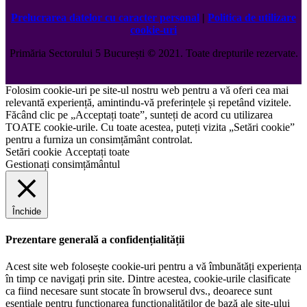
Prelucrarea datelor cu caracter personal
|
Politica de utilizare
cookie-uri
Primăria Sectorului 5 București
©️
2021. Toate drepturile rezervate.
Folosim cookie-uri pe site-ul nostru web pentru a vă oferi cea mai
relevantă experiență, amintindu-vă preferințele și repetând vizitele.
Făcând clic pe „Acceptați toate”, sunteți de acord cu utilizarea
TOATE cookie-urile. Cu toate acestea, puteți vizita „Setări cookie”
pentru a furniza un consimțământ controlat.
Setări cookie
Acceptați toate
Gestionați consimțământul
Închide
Prezentare generală a confidențialității
Acest site web folosește cookie-uri pentru a vă îmbunătăți experiența
în timp ce navigați prin site. Dintre acestea, cookie-urile clasificate
ca fiind necesare sunt stocate în browserul dvs., deoarece sunt
esențiale pentru funcționarea funcționalităților de bază ale site-ului