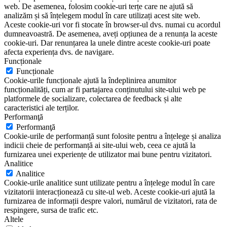
web. De asemenea, folosim cookie-uri terțe care ne ajută să
analizăm și să înțelegem modul în care utilizați acest site web.
Aceste cookie-uri vor fi stocate în browser-ul dvs. numai cu acordul
dumneavoastră. De asemenea, aveți opțiunea de a renunța la aceste
cookie-uri. Dar renunțarea la unele dintre aceste cookie-uri poate
afecta experiența dvs. de navigare.
Funcționale
Funcționale
Cookie-urile funcționale ajută la îndeplinirea anumitor
funcționalități, cum ar fi partajarea conținutului site-ului web pe
platformele de socializare, colectarea de feedback și alte
caracteristici ale terților.
Performanţă
Performanţă
Cookie-urile de performanță sunt folosite pentru a înțelege și analiza
indicii cheie de performanță ai site-ului web, ceea ce ajută la
furnizarea unei experiențe de utilizator mai bune pentru vizitatori.
Analitice
Analitice
Cookie-urile analitice sunt utilizate pentru a înțelege modul în care
vizitatorii interacționează cu site-ul web. Aceste cookie-uri ajută la
furnizarea de informații despre valori, numărul de vizitatori, rata de
respingere, sursa de trafic etc.
Altele