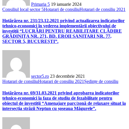
Primaria 5
19 ianuarie 2024
Consiliul local sector 5
Hotarari de consiliu
Hotarari de consiliu 2021
Hotărârea nr. 231/23.12.2021 privind actualizarea indicatorilor
tehnico-economici în vederea implementării obiectivului de
investiţii “LUCRĂRI PENTRU REABILITARE CLĂDIRE
GRĂDINIȚA NR. 271, BD. EROII SANITARI NR. 77,
SECTOR 5, BUCUREȘTI”.
sector5.ro
23 decembrie 2021
Hotarari de consiliu
Hotarari de consiliu 2021
Ședințe de consiliu
Hotărârea nr. 69/31.03.2021 privind aprobarea indicatorilor
tehnico-economici la faza de studiu de fezabilitate pentru
obiectul de investiții “Amenajare parc/zonă de relaxare situat la
intersecția străzii Neptun cu șoseaua Măgurele”.