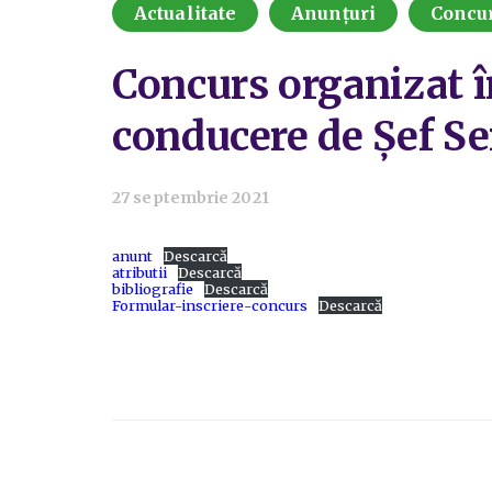
Actualitate
Anunțuri
Concu
Concurs organizat î
conducere de Șef Se
27 septembrie 2021
anunt
Descarcă
atributii
Descarcă
bibliografie
Descarcă
Formular-inscriere-concurs
Descarcă