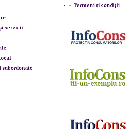
Termeni și condiții
re
și servicii
ate
local
ii subordonate