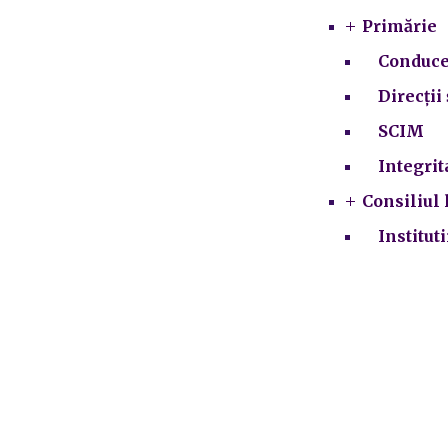
Primărie
Conduce
Direcții 
SCIM
Integrit
Consiliul 
Institut