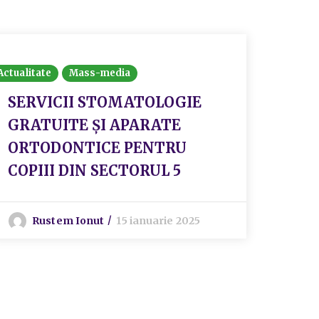
Actualitate
Mass-media
Actualit
SERVICII STOMATOLOGIE
❗PR
GRATUITE ȘI APARATE
SPR
ORTODONTICE PENTRU
ÎNV
COPIII DIN SECTORUL 5
S
Rustem Ionut
15 ianuarie 2025