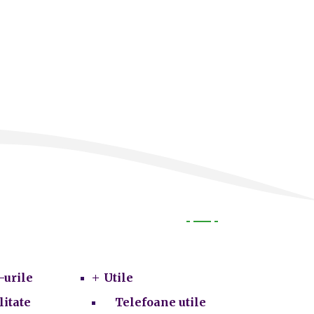
Utile
-urile
Utile
litate
Telefoane utile