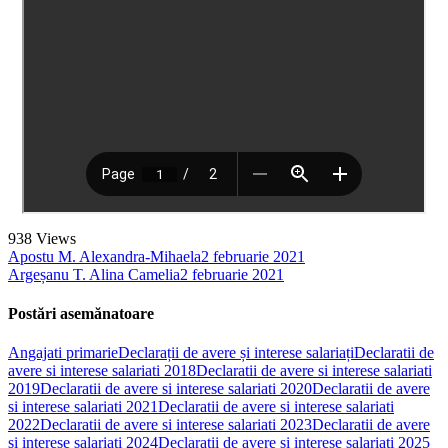
938
Views
Apostu M. Alexandra-Mihaela
2 februarie 2021
Argeșanu T. Alina Camelia
2 februarie 2021
Postări asemănatoare
Angajati primarie
Declarații de avere și interese salariați
Declaratii de
avere si interese salariati 2018
Declaratii de avere si interese salariati
2019
Declaratii de avere si interese salariati 2020
Declaratii de avere
si interese salariati 2021
Declaratii de avere si interese salariati
2022
Declaratii de avere si interese salariati 2023
Declaratii de avere
si interese salariati 2024
Declarații de avere și interese salariați 2025