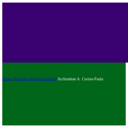
Home
Primarie
Angajati primarie
Archiudean A. Corina-Paula