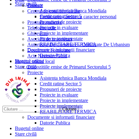
Stare civilă
Proiecte
Contact
Asistenta tehnica Banca Mondiala
Centrul de confidențialitate
Credit rating Sector 5
Prelucrarea datelor cu caracter personal
Propuneri de proiecte
Program audiențe
Proiecte in evaluare
Telefoane utile
Proiecte in implementare
Ghișeul.ro
Proiecte implementate
Asociații de proprietari
REABILITARE TERMICA
Autorizații De Construire – Certificate De Urbanism
Documente si informatii financiare
Descărcare Formulare
Datorie Publica
Acte Necesare/Ghid
Bugetul online
Monitor oficial local
Stare civilă
Dispozitiile emise de Primarul Sectorului 5
Proiecte
Asistenta tehnica Banca Mondiala
Credit rating Sector 5
Propuneri de proiecte
Proiecte in evaluare
Proiecte in implementare
Proiecte implementate
REABILITARE TERMICA
Documente si informatii financiare
Datorie Publica
Bugetul online
Stare civilă