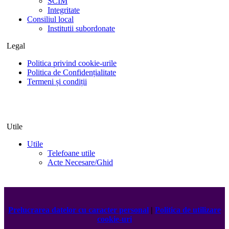
SCIM
Integritate
Consiliul local
Institutii subordonate
Legal
Politica privind cookie-urile
Politica de Confidențialitate
Termeni și condiții
Utile
Utile
Telefoane utile
Acte Necesare/Ghid
Prelucrarea datelor cu caracter personal
|
Politica de utilizare
cookie-uri