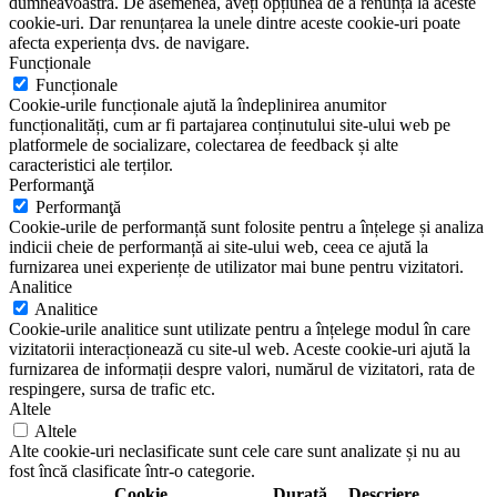
dumneavoastră. De asemenea, aveți opțiunea de a renunța la aceste
cookie-uri. Dar renunțarea la unele dintre aceste cookie-uri poate
afecta experiența dvs. de navigare.
Funcționale
Funcționale
Cookie-urile funcționale ajută la îndeplinirea anumitor
funcționalități, cum ar fi partajarea conținutului site-ului web pe
platformele de socializare, colectarea de feedback și alte
caracteristici ale terților.
Performanţă
Performanţă
Cookie-urile de performanță sunt folosite pentru a înțelege și analiza
indicii cheie de performanță ai site-ului web, ceea ce ajută la
furnizarea unei experiențe de utilizator mai bune pentru vizitatori.
Analitice
Analitice
Cookie-urile analitice sunt utilizate pentru a înțelege modul în care
vizitatorii interacționează cu site-ul web. Aceste cookie-uri ajută la
furnizarea de informații despre valori, numărul de vizitatori, rata de
respingere, sursa de trafic etc.
Altele
Altele
Alte cookie-uri neclasificate sunt cele care sunt analizate și nu au
fost încă clasificate într-o categorie.
Cookie
Durată
Descriere