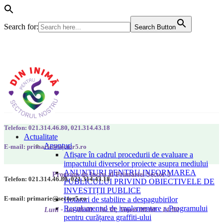
Search for:
Search Button
Telefon: 021.314.46.80, 021.314.43.18
Actualitate
Anunțuri
E-mail: primarie@sector5.ro
Afișare în cadrul procedurii de evaluare a
impactului diverselor proiecte asupra mediului
ANUNȚURI PENTRU INFORMAREA
Program de lucru al Primăriei Sector 5
Telefon: 021.314.46.80, 021.314.43.18
PUBLICULUI PRIVIND OBIECTIVELE DE
INVESTIȚII PUBLICE
E-mail: primarie@sector5.ro
Hotarari de stabilire a despagubirilor
Regulamentul de implementare a Programului
Luni - Joi 08:00 - 16:30; Vineri 08:00 - 14:00
pentru curățarea graffiti-ului