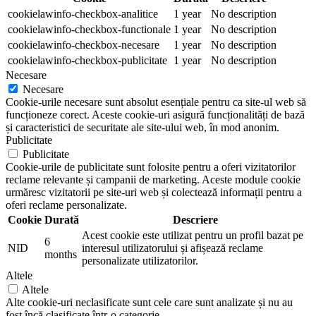
cookielawinfo-checkbox-analitice
1 year
No description
cookielawinfo-checkbox-functionale
1 year
No description
cookielawinfo-checkbox-necesare
1 year
No description
cookielawinfo-checkbox-publicitate
1 year
No description
Necesare
Necesare
Cookie-urile necesare sunt absolut esențiale pentru ca site-ul web să
funcționeze corect. Aceste cookie-uri asigură funcționalități de bază
și caracteristici de securitate ale site-ului web, în mod anonim.
Publicitate
Publicitate
Cookie-urile de publicitate sunt folosite pentru a oferi vizitatorilor
reclame relevante și campanii de marketing. Aceste module cookie
urmăresc vizitatorii pe site-uri web și colectează informații pentru a
oferi reclame personalizate.
Cookie
Durată
Descriere
Acest cookie este utilizat pentru un profil bazat pe
6
NID
interesul utilizatorului și afișează reclame
months
personalizate utilizatorilor.
Altele
Altele
Alte cookie-uri neclasificate sunt cele care sunt analizate și nu au
fost încă clasificate într-o categorie.