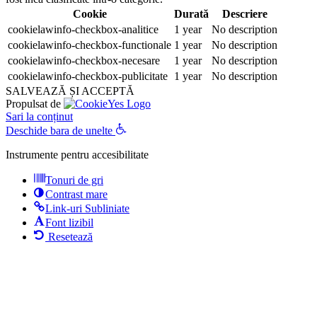
Cookie
Durată
Descriere
cookielawinfo-checkbox-analitice
1 year
No description
cookielawinfo-checkbox-functionale
1 year
No description
cookielawinfo-checkbox-necesare
1 year
No description
cookielawinfo-checkbox-publicitate
1 year
No description
SALVEAZĂ ȘI ACCEPTĂ
Propulsat de
Sari la conținut
Deschide bara de unelte
Instrumente pentru accesibilitate
Tonuri de gri
Contrast mare
Link-uri Subliniate
Font lizibil
Resetează