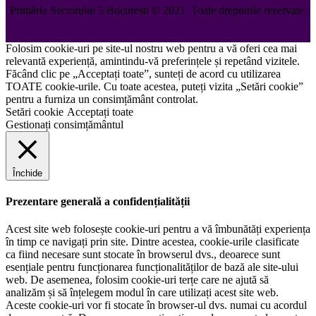
Primăria Sectorului 5 București
©️
2021. Toate drepturile rezervate.
Folosim cookie-uri pe site-ul nostru web pentru a vă oferi cea mai
relevantă experiență, amintindu-vă preferințele și repetând vizitele.
Făcând clic pe „Acceptați toate”, sunteți de acord cu utilizarea
TOATE cookie-urile. Cu toate acestea, puteți vizita „Setări cookie”
pentru a furniza un consimțământ controlat.
Setări cookie
Acceptați toate
Gestionați consimțământul
Închide
Prezentare generală a confidențialității
Acest site web folosește cookie-uri pentru a vă îmbunătăți experiența
în timp ce navigați prin site. Dintre acestea, cookie-urile clasificate
ca fiind necesare sunt stocate în browserul dvs., deoarece sunt
esențiale pentru funcționarea funcționalităților de bază ale site-ului
web. De asemenea, folosim cookie-uri terțe care ne ajută să
analizăm și să înțelegem modul în care utilizați acest site web.
Aceste cookie-uri vor fi stocate în browser-ul dvs. numai cu acordul