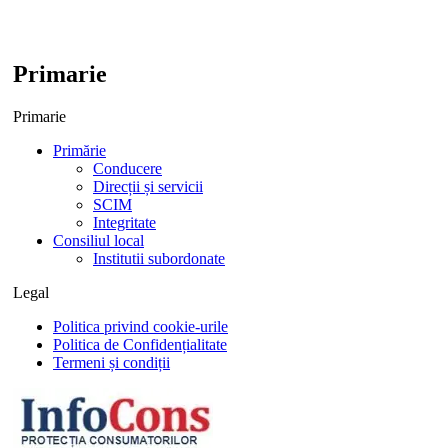
Primarie
Primarie
Primărie
Conducere
Direcții și servicii
SCIM
Integritate
Consiliul local
Institutii subordonate
Legal
Politica privind cookie-urile
Politica de Confidențialitate
Termeni și condiții