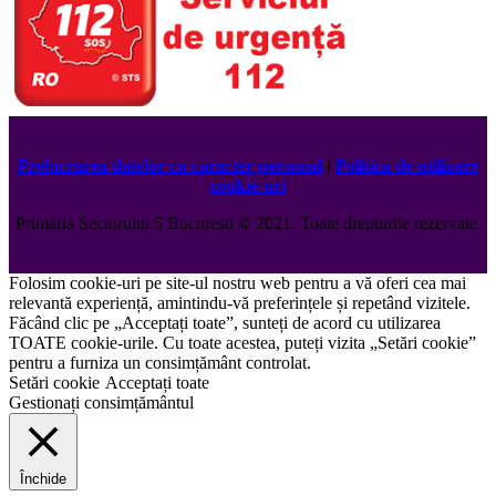
Prelucrarea datelor cu caracter personal
|
Politica de utilizare
cookie-uri
Primăria Sectorului 5 București
©️
2021. Toate drepturile rezervate.
Folosim cookie-uri pe site-ul nostru web pentru a vă oferi cea mai
relevantă experiență, amintindu-vă preferințele și repetând vizitele.
Făcând clic pe „Acceptați toate”, sunteți de acord cu utilizarea
TOATE cookie-urile. Cu toate acestea, puteți vizita „Setări cookie”
pentru a furniza un consimțământ controlat.
Setări cookie
Acceptați toate
Gestionați consimțământul
Închide