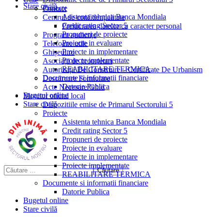
Stare civilă
Proiecte
Contact
Asistenta tehnica Banca Mondiala
Centrul de confidențialitate
Credit rating Sector 5
Prelucrarea datelor cu caracter personal
Propuneri de proiecte
Program audiențe
Proiecte in evaluare
Telefoane utile
Proiecte in implementare
Ghișeul.ro
Proiecte implementate
Asociații de proprietari
REABILITARE TERMICA
Autorizații De Construire – Certificate De Urbanism
Documente si informatii financiare
Descărcare Formulare
Datorie Publica
Acte Necesare/Ghid
Bugetul online
Monitor oficial local
Stare civilă
Dispozitiile emise de Primarul Sectorului 5
Proiecte
Asistenta tehnica Banca Mondiala
Credit rating Sector 5
Propuneri de proiecte
Proiecte in evaluare
Proiecte in implementare
Proiecte implementate
REABILITARE TERMICA
Documente si informatii financiare
Datorie Publica
Bugetul online
Stare civilă