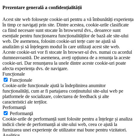
Prezentare generală a confidențialității
Acest site web folosește cookie-uri pentru a vă îmbunătăți experiența
în timp ce navigați prin site. Dintre acestea, cookie-urile clasificate
ca fiind necesare sunt stocate în browserul dvs., deoarece sunt
esențiale pentru funcționarea funcționalităților de bază ale site-ului
web. De asemenea, folosim cookie-uri terțe care ne ajută să
analizăm și să înțelegem modul în care utilizați acest site web.
Aceste cookie-uri vor fi stocate în browser-ul dvs. numai cu acordul
dumneavoastră. De asemenea, aveți opțiunea de a renunța la aceste
cookie-uri. Dar renunțarea la unele dintre aceste cookie-uri poate
afecta experiența dvs. de navigare.
Funcționale
Funcționale
Cookie-urile funcționale ajută la îndeplinirea anumitor
funcționalități, cum ar fi partajarea conținutului site-ului web pe
platformele de socializare, colectarea de feedback și alte
caracteristici ale terților.
Performanţă
Performanţă
Cookie-urile de performanță sunt folosite pentru a înțelege și analiza
indicii cheie de performanță ai site-ului web, ceea ce ajută la
furnizarea unei experiențe de utilizator mai bune pentru vizitatori.
Analitice