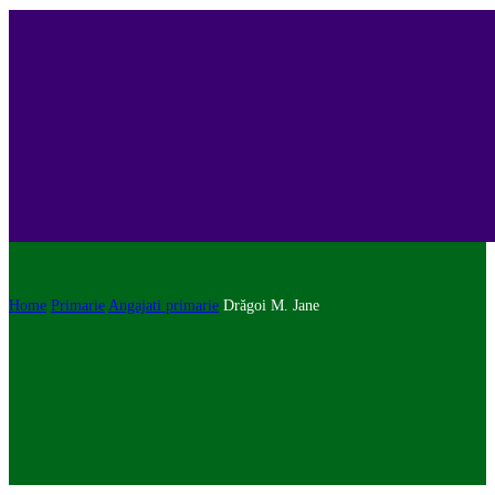
Home
Primarie
Angajati primarie
Drăgoi M. Jane