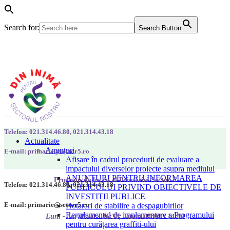
Search for:
Search Button
Telefon: 021.314.46.80, 021.314.43.18
Actualitate
Anunțuri
E-mail: primarie@sector5.ro
Afișare în cadrul procedurii de evaluare a
impactului diverselor proiecte asupra mediului
ANUNȚURI PENTRU INFORMAREA
Program de lucru al Primăriei Sector 5
Telefon: 021.314.46.80, 021.314.43.18
PUBLICULUI PRIVIND OBIECTIVELE DE
INVESTIȚII PUBLICE
E-mail: primarie@sector5.ro
Hotarari de stabilire a despagubirilor
Regulamentul de implementare a Programului
Luni - Joi 08:00 - 16:30; Vineri 08:00 - 14:00
pentru curățarea graffiti-ului