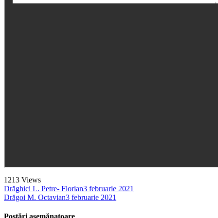
1213
Views
Drăghici L. Petre- Florian
3 februarie 2021
Drăgoi M. Octavian
3 februarie 2021
Postări asemănatoare