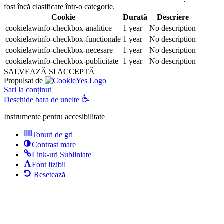
fost încă clasificate într-o categorie.
Cookie
Durată
Descriere
cookielawinfo-checkbox-analitice
1 year
No description
cookielawinfo-checkbox-functionale
1 year
No description
cookielawinfo-checkbox-necesare
1 year
No description
cookielawinfo-checkbox-publicitate
1 year
No description
SALVEAZĂ ȘI ACCEPTĂ
Propulsat de
Sari la conținut
Deschide bara de unelte
Instrumente pentru accesibilitate
Tonuri de gri
Contrast mare
Link-uri Subliniate
Font lizibil
Resetează