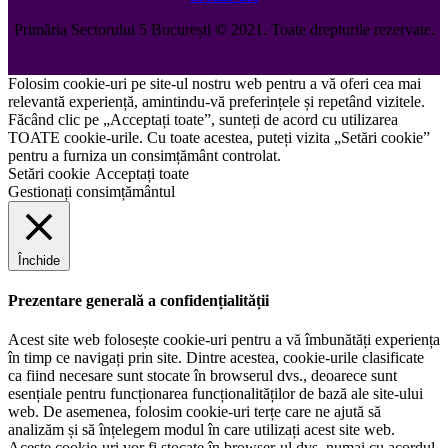
Primăria Sectorului 5 București
©️
2021. Toate drepturile rezervate.
Folosim cookie-uri pe site-ul nostru web pentru a vă oferi cea mai
relevantă experiență, amintindu-vă preferințele și repetând vizitele.
Făcând clic pe „Acceptați toate”, sunteți de acord cu utilizarea
TOATE cookie-urile. Cu toate acestea, puteți vizita „Setări cookie”
pentru a furniza un consimțământ controlat.
Setări cookie
Acceptați toate
Gestionați consimțământul
Închide
Prezentare generală a confidențialității
Acest site web folosește cookie-uri pentru a vă îmbunătăți experiența
în timp ce navigați prin site. Dintre acestea, cookie-urile clasificate
ca fiind necesare sunt stocate în browserul dvs., deoarece sunt
esențiale pentru funcționarea funcționalităților de bază ale site-ului
web. De asemenea, folosim cookie-uri terțe care ne ajută să
analizăm și să înțelegem modul în care utilizați acest site web.
Aceste cookie-uri vor fi stocate în browser-ul dvs. numai cu acordul