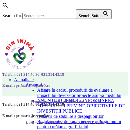
Search for:
Search Button
Telefon: 021.314.46.80, 021.314.43.18
Actualitate
Anunțuri
E-mail: primarie@sector5.ro
Afișare în cadrul procedurii de evaluare a
impactului diverselor proiecte asupra mediului
ANUNȚURI PENTRU INFORMAREA
Program de lucru al Primăriei Sector 5
Telefon: 021.314.46.80, 021.314.43.18
PUBLICULUI PRIVIND OBIECTIVELE DE
INVESTIȚII PUBLICE
E-mail: primarie@sector5.ro
Hotarari de stabilire a despagubirilor
Regulamentul de implementare a Programului
Luni - Joi 08:00 - 16:30; Vineri 08:00 - 14:00
pentru curățarea graffiti-ului