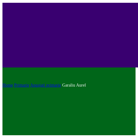
Home
Primarie
Angajati primarie
Garaliu Aurel