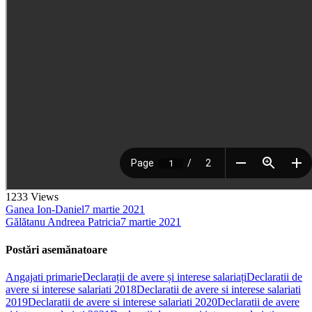
1233
Views
Ganea Ion-Daniel
7 martie 2021
Gălătanu Andreea Patricia
7 martie 2021
Postări asemănatoare
Angajati primarie
Declarații de avere și interese salariați
Declaratii de
avere si interese salariati 2018
Declaratii de avere si interese salariati
2019
Declaratii de avere si interese salariati 2020
Declaratii de avere