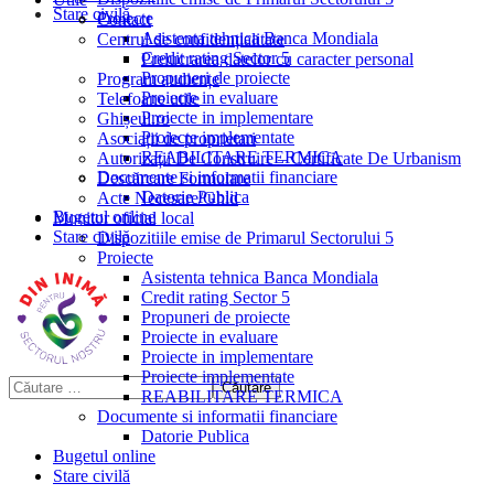
Stare civilă
Proiecte
Contact
Asistenta tehnica Banca Mondiala
Centrul de confidențialitate
Credit rating Sector 5
Prelucrarea datelor cu caracter personal
Propuneri de proiecte
Program audiențe
Proiecte in evaluare
Telefoane utile
Proiecte in implementare
Ghișeul.ro
Proiecte implementate
Asociații de proprietari
REABILITARE TERMICA
Autorizații De Construire – Certificate De Urbanism
Documente si informatii financiare
Descărcare Formulare
Datorie Publica
Acte Necesare/Ghid
Bugetul online
Monitor oficial local
Stare civilă
Dispozitiile emise de Primarul Sectorului 5
Proiecte
Asistenta tehnica Banca Mondiala
Credit rating Sector 5
Propuneri de proiecte
Proiecte in evaluare
Proiecte in implementare
Proiecte implementate
REABILITARE TERMICA
Documente si informatii financiare
Datorie Publica
Bugetul online
Stare civilă