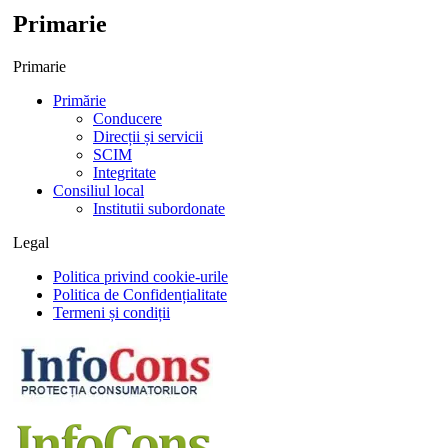
Primarie
Primarie
Primărie
Conducere
Direcții și servicii
SCIM
Integritate
Consiliul local
Institutii subordonate
Legal
Politica privind cookie-urile
Politica de Confidențialitate
Termeni și condiții