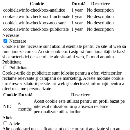
Cookie
Durată
Descriere
cookielawinfo-checkbox-analitice
1 year
No description
cookielawinfo-checkbox-functionale
1 year
No description
cookielawinfo-checkbox-necesare
1 year
No description
cookielawinfo-checkbox-publicitate
1 year
No description
Necesare
Necesare
Cookie-urile necesare sunt absolut esențiale pentru ca site-ul web să
funcționeze corect. Aceste cookie-uri asigură funcționalități de bază
și caracteristici de securitate ale site-ului web, în mod anonim.
Publicitate
Publicitate
Cookie-urile de publicitate sunt folosite pentru a oferi vizitatorilor
reclame relevante și campanii de marketing. Aceste module cookie
urmăresc vizitatorii pe site-uri web și colectează informații pentru a
oferi reclame personalizate.
Cookie
Durată
Descriere
Acest cookie este utilizat pentru un profil bazat pe
6
NID
interesul utilizatorului și afișează reclame
months
personalizate utilizatorilor.
Altele
Altele
Alte cookie-uri neclasificate sunt cele care sunt analizate și nu au