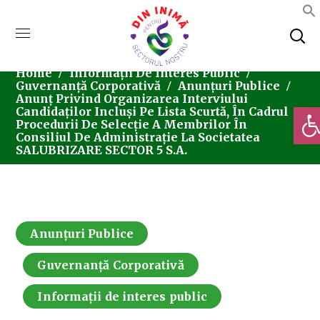
Home
Informații De Interes Public
Guvernanță Corporativă
Anunțuri Publice
Anunț Privind Organizarea Interviului
Deschi
Candidaților Incluși Pe Lista Scurtă, În Cadrul
Procedurii De Selecție A Membrilor În
Consiliul De Administrație La Societatea
SALUBRIZARE SECTOR 5 S.A.
Anunțuri Publice
Guvernanță Corporativă
Informații de interes public