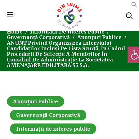
Home
Informații De Interes Public
Guvernanță Corporativă
Anunțuri Publice
ANUNȚ Privind Organizarea Interviului
Deschi
Candidaților Incluși Pe Lista Scurtă, În Cadrul
Procedurii De Selecție A Membrilor În
Consiliul De Administrație La Societatea
AMENAJARE EDILITARĂ S5 S.A.
Anunțuri Publice
Guvernanță Corporativă
Informații de interes public