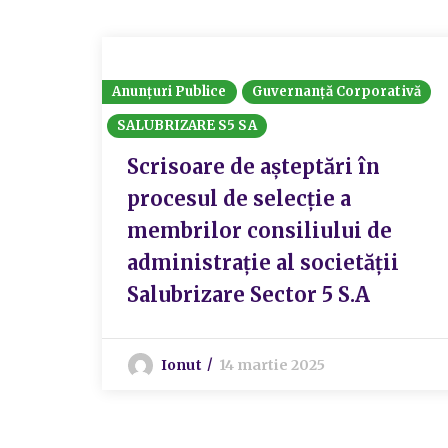
Anunțuri Publice
Guvernanță Corporativă
SALUBRIZARE S5 SA
Scrisoare de așteptări în
procesul de selecție a
membrilor consiliului de
administrație al societății
Salubrizare Sector 5 S.A
Ionut
14 martie 2025