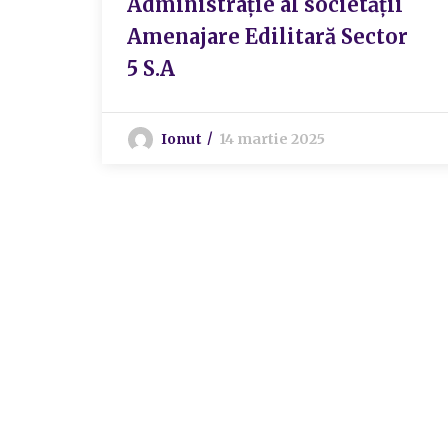
Administrație al societății
Amenajare Edilitară Sector
5 S.A
Ionut
14 martie 2025