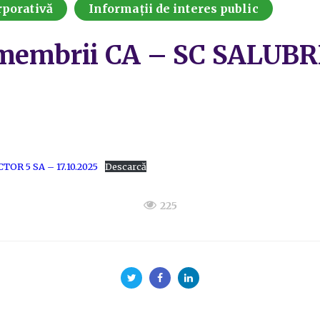
porativă
Informații de interes public
 membrii CA – SC SALUB
OR 5 SA – 17.10.2025
Descarcă
225