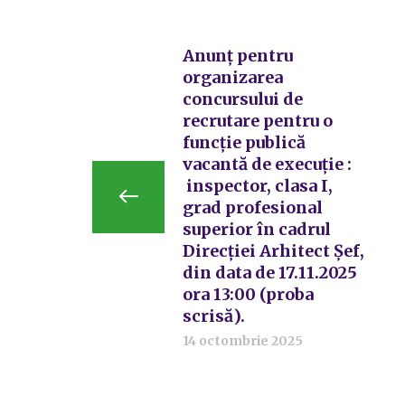
Anunț pentru
organizarea
concursului de
recrutare pentru o
funcție publică
vacantă de execuție :
inspector, clasa I,
grad profesional
superior în cadrul
Direcției Arhitect Șef,
din data de 17.11.2025
ora 13:00 (proba
scrisă).
14 octombrie 2025