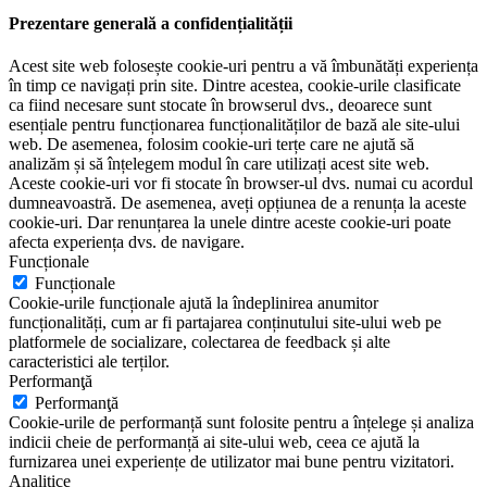
Prezentare generală a confidențialității
Acest site web folosește cookie-uri pentru a vă îmbunătăți experiența
în timp ce navigați prin site. Dintre acestea, cookie-urile clasificate
ca fiind necesare sunt stocate în browserul dvs., deoarece sunt
esențiale pentru funcționarea funcționalităților de bază ale site-ului
web. De asemenea, folosim cookie-uri terțe care ne ajută să
analizăm și să înțelegem modul în care utilizați acest site web.
Aceste cookie-uri vor fi stocate în browser-ul dvs. numai cu acordul
dumneavoastră. De asemenea, aveți opțiunea de a renunța la aceste
cookie-uri. Dar renunțarea la unele dintre aceste cookie-uri poate
afecta experiența dvs. de navigare.
Funcționale
Funcționale
Cookie-urile funcționale ajută la îndeplinirea anumitor
funcționalități, cum ar fi partajarea conținutului site-ului web pe
platformele de socializare, colectarea de feedback și alte
caracteristici ale terților.
Performanţă
Performanţă
Cookie-urile de performanță sunt folosite pentru a înțelege și analiza
indicii cheie de performanță ai site-ului web, ceea ce ajută la
furnizarea unei experiențe de utilizator mai bune pentru vizitatori.
Analitice