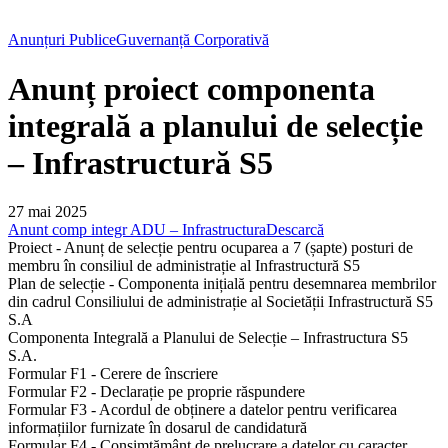
Anunțuri Publice
Guvernanță Corporativă
Anunț proiect componenta
integrală a planului de selecție
– Infrastructură S5
27 mai 2025
Anunt comp integr ADU – Infrastructura
Descarcă
Proiect - Anunț de selecție pentru ocuparea a 7 (șapte) posturi de
membru în consiliul de administrație al Infrastructură S5
Plan de selecție - Componenta inițială pentru desemnarea membrilor
din cadrul Consiliului de administrație al Societății Infrastructură S5
S.A
Componenta Integrală a Planului de Selecție – Infrastructura S5
S.A.
Formular F1 - Cerere de înscriere
Formular F2 - Declarație pe proprie răspundere
Formular F3 - Acordul de obținere a datelor pentru verificarea
informațiilor furnizate în dosarul de candidatură
Formular F4 - Consimțământ de prelucrare a datelor cu caracter