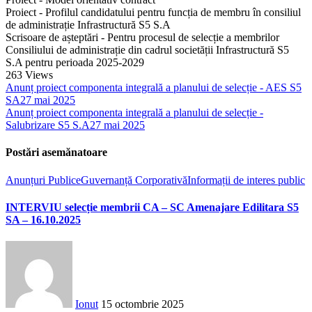
Proiect - Profilul candidatului pentru funcția de membru în consiliul
de administrație Infrastructură S5 S.A
Scrisoare de așteptări - Pentru procesul de selecție a membrilor
Consiliului de administrație din cadrul societății Infrastructură S5
S.A pentru perioada 2025-2029
263
Views
Anunț proiect componenta integrală a planului de selecție - AES S5
SA
27 mai 2025
Anunț proiect componenta integrală a planului de selecție -
Salubrizare S5 S.A
27 mai 2025
Postări asemănatoare
Anunțuri Publice
Guvernanță Corporativă
Informații de interes public
INTERVIU selecție membrii CA – SC Amenajare Edilitara S5
SA – 16.10.2025
Ionut
15 octombrie 2025