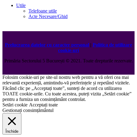
Utile
Telefoane utile
Acte Necesare/Ghid
Prelucrarea datelor cu caracter personal
|
Politica de utilizare
cookie-uri
Primăria Sectorului 5 București
©️
2021. Toate drepturile rezervate.
Folosim cookie-uri pe site-ul nostru web pentru a vă oferi cea mai
relevantă experiență, amintindu-vă preferințele și repetând vizitele.
Făcând clic pe „Acceptați toate”, sunteți de acord cu utilizarea
TOATE cookie-urile. Cu toate acestea, puteți vizita „Setări cookie”
pentru a furniza un consimțământ controlat.
Setări cookie
Acceptați toate
Gestionați consimțământul
Închide