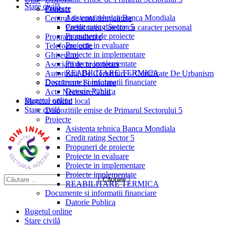
Stare civilă
Proiecte
Contact
Asistenta tehnica Banca Mondiala
Centrul de confidențialitate
Credit rating Sector 5
Prelucrarea datelor cu caracter personal
Propuneri de proiecte
Program audiențe
Proiecte in evaluare
Telefoane utile
Proiecte in implementare
Ghișeul.ro
Proiecte implementate
Asociații de proprietari
REABILITARE TERMICA
Autorizații De Construire – Certificate De Urbanism
Documente si informatii financiare
Descărcare Formulare
Datorie Publica
Acte Necesare/Ghid
Bugetul online
Monitor oficial local
Stare civilă
Dispozitiile emise de Primarul Sectorului 5
Proiecte
Asistenta tehnica Banca Mondiala
Credit rating Sector 5
Propuneri de proiecte
Proiecte in evaluare
Proiecte in implementare
Proiecte implementate
REABILITARE TERMICA
Documente si informatii financiare
Datorie Publica
Bugetul online
Stare civilă