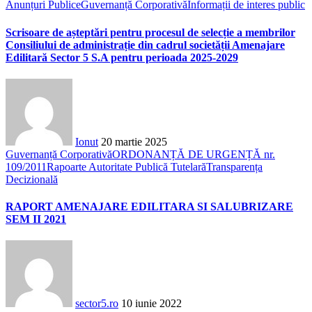
Anunțuri Publice
Guvernanță Corporativă
Informații de interes public
Scrisoare de așteptări pentru procesul de selecție a membrilor
Consiliului de administrație din cadrul societății Amenajare
Edilitară Sector 5 S.A pentru perioada 2025-2029
Ionut
20 martie 2025
Guvernanță Corporativă
ORDONANȚĂ DE URGENȚĂ nr.
109/2011
Rapoarte Autoritate Publică Tutelară
Transparența
Decizională
RAPORT AMENAJARE EDILITARA SI SALUBRIZARE
SEM II 2021
sector5.ro
10 iunie 2022