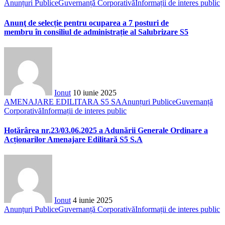
Anunțuri Publice
Guvernanță Corporativă
Informații de interes public
Anunţ de selecție pentru ocuparea a 7 posturi de
membru în consiliul de administrație al Salubrizare S5
Ionut
10 iunie 2025
AMENAJARE EDILITARA S5 SA
Anunțuri Publice
Guvernanță
Corporativă
Informații de interes public
Hotărârea nr.23/03.06.2025 a Adunării Generale Ordinare a
Acționarilor Amenajare Edilitară S5 S.A
Ionut
4 iunie 2025
Anunțuri Publice
Guvernanță Corporativă
Informații de interes public