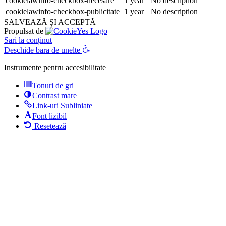
cookielawinfo-checkbox-necesare
1 year
No description
cookielawinfo-checkbox-publicitate
1 year
No description
SALVEAZĂ ȘI ACCEPTĂ
Propulsat de
Sari la conținut
Deschide bara de unelte
Instrumente pentru accesibilitate
Tonuri de gri
Contrast mare
Link-uri Subliniate
Font lizibil
Resetează