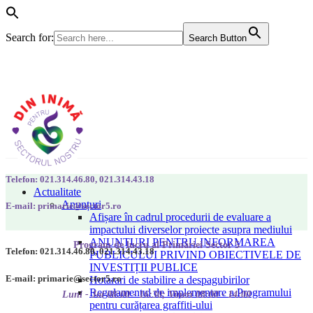
Search for:
Search Button
Telefon: 021.314.46.80, 021.314.43.18
Actualitate
Anunțuri
E-mail: primarie@sector5.ro
Afișare în cadrul procedurii de evaluare a
impactului diverselor proiecte asupra mediului
ANUNȚURI PENTRU INFORMAREA
Program de lucru al Primăriei Sector 5
Telefon: 021.314.46.80, 021.314.43.18
PUBLICULUI PRIVIND OBIECTIVELE DE
INVESTIȚII PUBLICE
E-mail: primarie@sector5.ro
Hotarari de stabilire a despagubirilor
Regulamentul de implementare a Programului
Luni - Joi 08:00 - 16:30; Vineri 08:00 - 14:00
pentru curățarea graffiti-ului