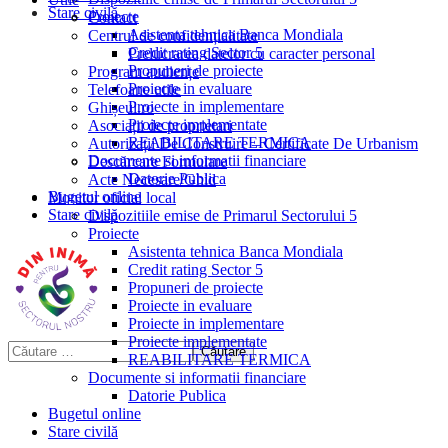
Stare civilă
Proiecte
Contact
Asistenta tehnica Banca Mondiala
Centrul de confidențialitate
Credit rating Sector 5
Prelucrarea datelor cu caracter personal
Propuneri de proiecte
Program audiențe
Proiecte in evaluare
Telefoane utile
Proiecte in implementare
Ghișeul.ro
Proiecte implementate
Asociații de proprietari
REABILITARE TERMICA
Autorizații De Construire – Certificate De Urbanism
Documente si informatii financiare
Descărcare Formulare
Datorie Publica
Acte Necesare/Ghid
Bugetul online
Monitor oficial local
Stare civilă
Dispozitiile emise de Primarul Sectorului 5
Proiecte
Asistenta tehnica Banca Mondiala
Credit rating Sector 5
Propuneri de proiecte
Proiecte in evaluare
Proiecte in implementare
Proiecte implementate
REABILITARE TERMICA
Documente si informatii financiare
Datorie Publica
Bugetul online
Stare civilă