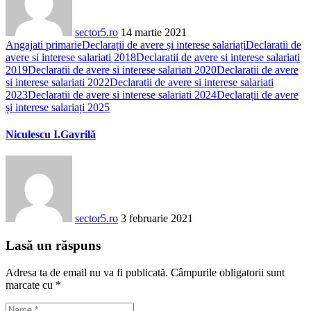
sector5.ro
14 martie 2021
Angajati primarie
Declarații de avere și interese salariați
Declaratii de
avere si interese salariati 2018
Declaratii de avere si interese salariati
2019
Declaratii de avere si interese salariati 2020
Declaratii de avere
si interese salariati 2022
Declaratii de avere si interese salariati
2023
Declaratii de avere si interese salariati 2024
Declarații de avere
și interese salariați 2025
Niculescu I.Gavrilă
sector5.ro
3 februarie 2021
Lasă un răspuns
Adresa ta de email nu va fi publicată.
Câmpurile obligatorii sunt
marcate cu
*