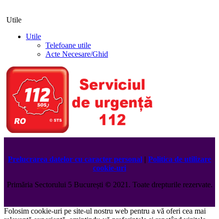
Utile
Utile
Telefoane utile
Acte Necesare/Ghid
Prelucrarea datelor cu caracter personal
|
Politica de utilizare
cookie-uri
Primăria Sectorului 5 București
©️
2021. Toate drepturile rezervate.
Folosim cookie-uri pe site-ul nostru web pentru a vă oferi cea mai