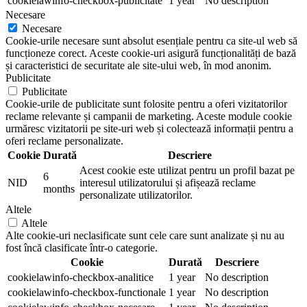
cookielawinfo-checkbox-publicitate
1 year
No description
Necesare
Necesare
Cookie-urile necesare sunt absolut esențiale pentru ca site-ul web să
funcționeze corect. Aceste cookie-uri asigură funcționalități de bază
și caracteristici de securitate ale site-ului web, în mod anonim.
Publicitate
Publicitate
Cookie-urile de publicitate sunt folosite pentru a oferi vizitatorilor
reclame relevante și campanii de marketing. Aceste module cookie
urmăresc vizitatorii pe site-uri web și colectează informații pentru a
oferi reclame personalizate.
Cookie
Durată
Descriere
Acest cookie este utilizat pentru un profil bazat pe
6
NID
interesul utilizatorului și afișează reclame
months
personalizate utilizatorilor.
Altele
Altele
Alte cookie-uri neclasificate sunt cele care sunt analizate și nu au
fost încă clasificate într-o categorie.
Cookie
Durată
Descriere
cookielawinfo-checkbox-analitice
1 year
No description
cookielawinfo-checkbox-functionale
1 year
No description