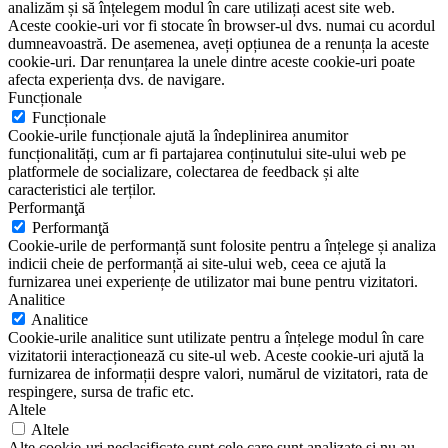
analizăm și să înțelegem modul în care utilizați acest site web.
Aceste cookie-uri vor fi stocate în browser-ul dvs. numai cu acordul
dumneavoastră. De asemenea, aveți opțiunea de a renunța la aceste
cookie-uri. Dar renunțarea la unele dintre aceste cookie-uri poate
afecta experiența dvs. de navigare.
Funcționale
Funcționale
Cookie-urile funcționale ajută la îndeplinirea anumitor
funcționalități, cum ar fi partajarea conținutului site-ului web pe
platformele de socializare, colectarea de feedback și alte
caracteristici ale terților.
Performanţă
Performanţă
Cookie-urile de performanță sunt folosite pentru a înțelege și analiza
indicii cheie de performanță ai site-ului web, ceea ce ajută la
furnizarea unei experiențe de utilizator mai bune pentru vizitatori.
Analitice
Analitice
Cookie-urile analitice sunt utilizate pentru a înțelege modul în care
vizitatorii interacționează cu site-ul web. Aceste cookie-uri ajută la
furnizarea de informații despre valori, numărul de vizitatori, rata de
respingere, sursa de trafic etc.
Altele
Altele
Alte cookie-uri neclasificate sunt cele care sunt analizate și nu au