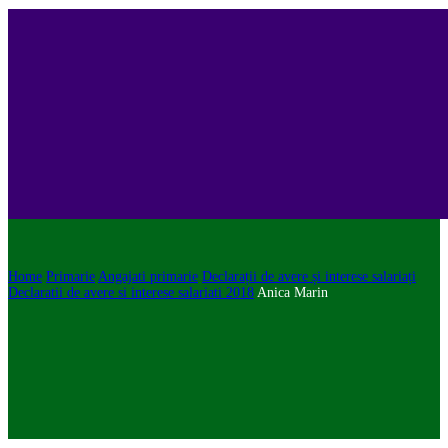
Home
Primarie
Angajati primarie
Declarații de avere și interese salariați
Declaratii de avere si interese salariati 2018
Anica Marin