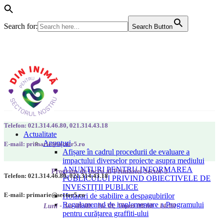
Search for:
Search Button
Telefon: 021.314.46.80, 021.314.43.18
Actualitate
Anunțuri
E-mail: primarie@sector5.ro
Afișare în cadrul procedurii de evaluare a
impactului diverselor proiecte asupra mediului
ANUNȚURI PENTRU INFORMAREA
Program de lucru al Primăriei Sector 5
Telefon: 021.314.46.80, 021.314.43.18
PUBLICULUI PRIVIND OBIECTIVELE DE
INVESTIȚII PUBLICE
E-mail: primarie@sector5.ro
Hotarari de stabilire a despagubirilor
Regulamentul de implementare a Programului
Luni - Joi 08:00 - 16:30; Vineri 08:00 - 14:00
pentru curățarea graffiti-ului