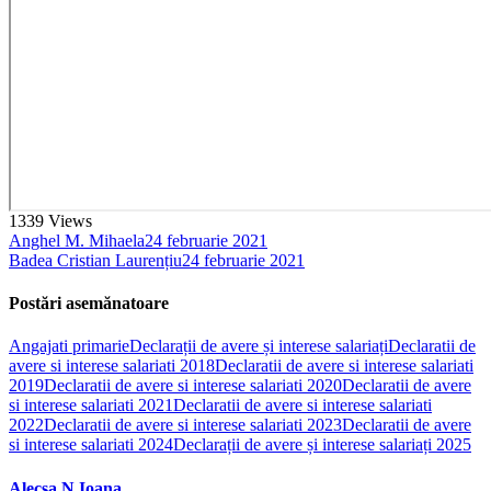
1339
Views
Anghel M. Mihaela
24 februarie 2021
Badea Cristian Laurențiu
24 februarie 2021
Postări asemănatoare
Angajati primarie
Declarații de avere și interese salariați
Declaratii de
avere si interese salariati 2018
Declaratii de avere si interese salariati
2019
Declaratii de avere si interese salariati 2020
Declaratii de avere
si interese salariati 2021
Declaratii de avere si interese salariati
2022
Declaratii de avere si interese salariati 2023
Declaratii de avere
si interese salariati 2024
Declarații de avere și interese salariați 2025
Alecsa N.Ioana