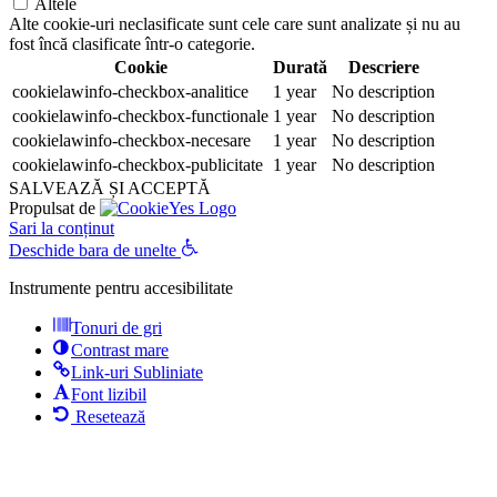
Altele
Alte cookie-uri neclasificate sunt cele care sunt analizate și nu au
fost încă clasificate într-o categorie.
Cookie
Durată
Descriere
cookielawinfo-checkbox-analitice
1 year
No description
cookielawinfo-checkbox-functionale
1 year
No description
cookielawinfo-checkbox-necesare
1 year
No description
cookielawinfo-checkbox-publicitate
1 year
No description
SALVEAZĂ ȘI ACCEPTĂ
Propulsat de
Sari la conținut
Deschide bara de unelte
Instrumente pentru accesibilitate
Tonuri de gri
Contrast mare
Link-uri Subliniate
Font lizibil
Resetează