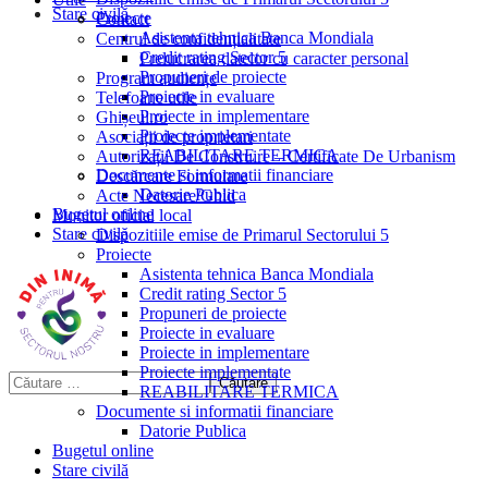
Stare civilă
Proiecte
Contact
Asistenta tehnica Banca Mondiala
Centrul de confidențialitate
Credit rating Sector 5
Prelucrarea datelor cu caracter personal
Propuneri de proiecte
Program audiențe
Proiecte in evaluare
Telefoane utile
Proiecte in implementare
Ghișeul.ro
Proiecte implementate
Asociații de proprietari
REABILITARE TERMICA
Autorizații De Construire – Certificate De Urbanism
Documente si informatii financiare
Descărcare Formulare
Datorie Publica
Acte Necesare/Ghid
Bugetul online
Monitor oficial local
Stare civilă
Dispozitiile emise de Primarul Sectorului 5
Proiecte
Asistenta tehnica Banca Mondiala
Credit rating Sector 5
Propuneri de proiecte
Proiecte in evaluare
Proiecte in implementare
Proiecte implementate
REABILITARE TERMICA
Documente si informatii financiare
Datorie Publica
Bugetul online
Stare civilă