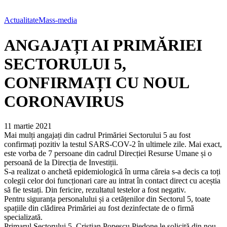
Actualitate
Mass-media
ANGAJAȚI AI PRIMĂRIEI
SECTORULUI 5,
CONFIRMAȚI CU NOUL
CORONAVIRUS
11 martie 2021
Mai mulți angajați din cadrul Primăriei Sectorului 5 au fost
confirmați pozitiv la testul SARS-COV-2 în ultimele zile. Mai exact,
este vorba de 7 persoane din cadrul Direcției Resurse Umane și o
persoană de la Direcția de Investiții.
S-a realizat o anchetă epidemiologică în urma căreia s-a decis ca toți
colegii celor doi funcționari care au intrat în contact direct cu aceștia
să fie testați. Din fericire, rezultatul testelor a fost negativ.
Pentru siguranța personalului și a cetățenilor din Sectorul 5, toate
spațiile din clădirea Primăriei au fost dezinfectate de o firmă
specializată.
Primarul Sectorului 5, Cristian Popescu Piedone le solicită din nou