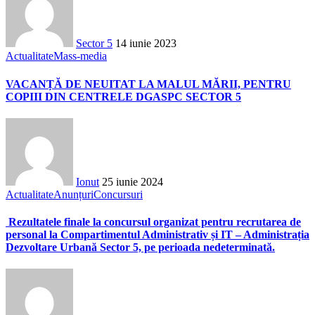
Sector 5
14 iunie 2023
Actualitate
Mass-media
VACANȚĂ DE NEUITAT LA MALUL MĂRII, PENTRU
COPIII DIN CENTRELE DGASPC SECTOR 5
Ionut
25 iunie 2024
Actualitate
Anunțuri
Concursuri
Rezultatele finale la concursul organizat pentru recrutarea de
personal la Compartimentul Administrativ și IT – Administrația
Dezvoltare Urbană Sector 5, pe perioada nedeterminată.