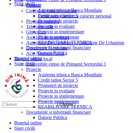
Stare civilă
Proiecte
Contact
Asistenta tehnica Banca Mondiala
Centrul de confidențialitate
Credit rating Sector 5
Prelucrarea datelor cu caracter personal
Propuneri de proiecte
Program audiențe
Proiecte in evaluare
Telefoane utile
Proiecte in implementare
Ghișeul.ro
Proiecte implementate
Asociații de proprietari
REABILITARE TERMICA
Autorizații De Construire – Certificate De Urbanism
Documente si informatii financiare
Descărcare Formulare
Datorie Publica
Acte Necesare/Ghid
Bugetul online
Monitor oficial local
Stare civilă
Dispozitiile emise de Primarul Sectorului 5
Proiecte
Asistenta tehnica Banca Mondiala
Credit rating Sector 5
Propuneri de proiecte
Proiecte in evaluare
Proiecte in implementare
Proiecte implementate
REABILITARE TERMICA
Documente si informatii financiare
Datorie Publica
Bugetul online
Stare civilă