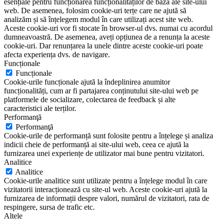
esențiale pentru funcționarea funcționalităților de bază ale site-ului
web. De asemenea, folosim cookie-uri terțe care ne ajută să
analizăm și să înțelegem modul în care utilizați acest site web.
Aceste cookie-uri vor fi stocate în browser-ul dvs. numai cu acordul
dumneavoastră. De asemenea, aveți opțiunea de a renunța la aceste
cookie-uri. Dar renunțarea la unele dintre aceste cookie-uri poate
afecta experiența dvs. de navigare.
Funcționale
Funcționale
Cookie-urile funcționale ajută la îndeplinirea anumitor
funcționalități, cum ar fi partajarea conținutului site-ului web pe
platformele de socializare, colectarea de feedback și alte
caracteristici ale terților.
Performanţă
Performanţă
Cookie-urile de performanță sunt folosite pentru a înțelege și analiza
indicii cheie de performanță ai site-ului web, ceea ce ajută la
furnizarea unei experiențe de utilizator mai bune pentru vizitatori.
Analitice
Analitice
Cookie-urile analitice sunt utilizate pentru a înțelege modul în care
vizitatorii interacționează cu site-ul web. Aceste cookie-uri ajută la
furnizarea de informații despre valori, numărul de vizitatori, rata de
respingere, sursa de trafic etc.
Altele