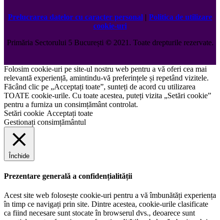
Prelucrarea datelor cu caracter personal
|
Politica de utilizare
cookie-uri
Primăria Sectorului 5 București
©️
2021. Toate drepturile rezervate.
Folosim cookie-uri pe site-ul nostru web pentru a vă oferi cea mai
relevantă experiență, amintindu-vă preferințele și repetând vizitele.
Făcând clic pe „Acceptați toate”, sunteți de acord cu utilizarea
TOATE cookie-urile. Cu toate acestea, puteți vizita „Setări cookie”
pentru a furniza un consimțământ controlat.
Setări cookie
Acceptați toate
Gestionați consimțământul
Închide
Prezentare generală a confidențialității
Acest site web folosește cookie-uri pentru a vă îmbunătăți experiența
în timp ce navigați prin site. Dintre acestea, cookie-urile clasificate
ca fiind necesare sunt stocate în browserul dvs., deoarece sunt