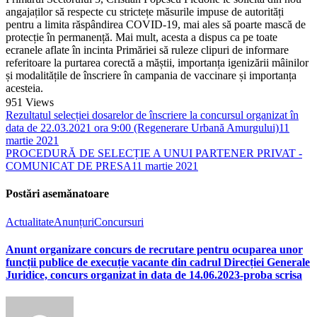
angajaților să respecte cu strictețe măsurile impuse de autorități
pentru a limita răspândirea COVID-19, mai ales să poarte mască de
protecție în permanență. Mai mult, acesta a dispus ca pe toate
ecranele aflate în incinta Primăriei să ruleze clipuri de informare
referitoare la purtarea corectă a măștii, importanța igenizării mâinilor
și modalitățile de înscriere în campania de vaccinare și importanța
acesteia.
951
Views
Rezultatul selecției dosarelor de înscriere la concursul organizat în
data de 22.03.2021 ora 9:00 (Regenerare Urbană Amurgului)
11
martie 2021
PROCEDURĂ DE SELECȚIE A UNUI PARTENER PRIVAT -
COMUNICAT DE PRESA
11 martie 2021
Postări asemănatoare
Actualitate
Anunțuri
Concursuri
Anunt organizare concurs de recrutare pentru ocuparea unor
funcții publice de execuție vacante din cadrul Direcției Generale
Juridice, concurs organizat in data de 14.06.2023-proba scrisa