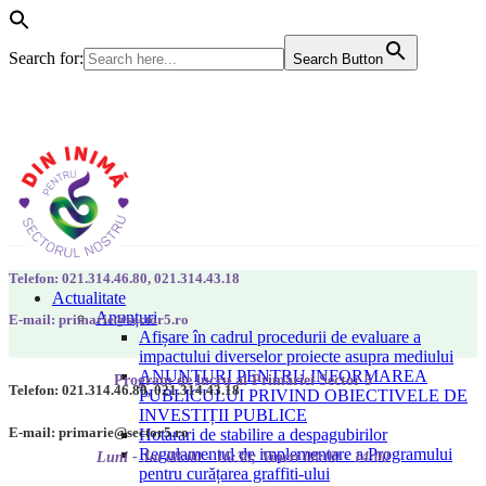
Search for:
Search Button
Telefon: 021.314.46.80, 021.314.43.18
Actualitate
Anunțuri
E-mail: primarie@sector5.ro
Afișare în cadrul procedurii de evaluare a
impactului diverselor proiecte asupra mediului
ANUNȚURI PENTRU INFORMAREA
Program de lucru al Primăriei Sector 5
Telefon: 021.314.46.80, 021.314.43.18
PUBLICULUI PRIVIND OBIECTIVELE DE
INVESTIȚII PUBLICE
E-mail: primarie@sector5.ro
Hotarari de stabilire a despagubirilor
Regulamentul de implementare a Programului
Luni - Joi 08:00 - 16:30; Vineri 08:00 - 14:00
pentru curățarea graffiti-ului