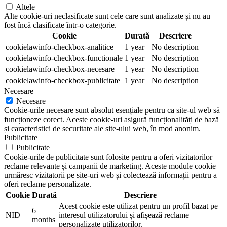
Altele
Alte cookie-uri neclasificate sunt cele care sunt analizate și nu au
fost încă clasificate într-o categorie.
Cookie
Durată
Descriere
cookielawinfo-checkbox-analitice
1 year
No description
cookielawinfo-checkbox-functionale
1 year
No description
cookielawinfo-checkbox-necesare
1 year
No description
cookielawinfo-checkbox-publicitate
1 year
No description
Necesare
Necesare
Cookie-urile necesare sunt absolut esențiale pentru ca site-ul web să
funcționeze corect. Aceste cookie-uri asigură funcționalități de bază
și caracteristici de securitate ale site-ului web, în mod anonim.
Publicitate
Publicitate
Cookie-urile de publicitate sunt folosite pentru a oferi vizitatorilor
reclame relevante și campanii de marketing. Aceste module cookie
urmăresc vizitatorii pe site-uri web și colectează informații pentru a
oferi reclame personalizate.
Cookie
Durată
Descriere
Acest cookie este utilizat pentru un profil bazat pe
6
NID
interesul utilizatorului și afișează reclame
months
personalizate utilizatorilor.