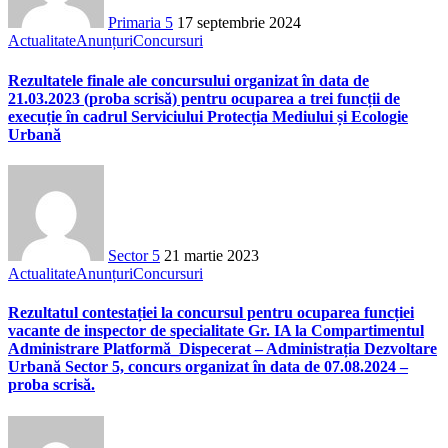
Primaria 5
17 septembrie 2024
Actualitate
Anunțuri
Concursuri
Rezultatele finale ale concursului organizat în data de
21.03.2023 (proba scrisă) pentru ocuparea a trei funcții de
execuție în cadrul Serviciului Protecția Mediului și Ecologie
Urbană
Sector 5
21 martie 2023
Actualitate
Anunțuri
Concursuri
Rezultatul contestației la concursul pentru ocuparea funcției
vacante de inspector de specialitate Gr. IA la Compartimentul
Administrare Platformă_Dispecerat – Administrația Dezvoltare
Urbană Sector 5, concurs organizat în data de 07.08.2024 –
proba scrisă.