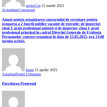
sector5.ro
22 martie 2021
Actualitate
Concursuri
Anunț pentru organizarea concursului de recrutare pentru
ocuparea a 2 funcții publice vacante de execuție: de inspector,
clasă I, grad profesional asistent și de inspector, clasa I, grad
profesional principal în cadrul Direcției Generale de Evidența
Persoanelor, concurs organizat în data de 15.05.2025, ora 13:00
(proba scrisă).
Ionut
15 aprilie 2025
Anunțuri
Pagini Urbanism
Parcelarea Progresul