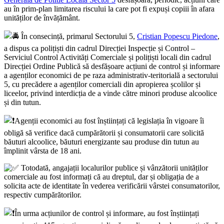
au în prim-plan limitarea riscului la care pot fi expuși copiii în afara
unităților de învățământ.
În consecință, primarul Sectorului 5,
Cristian Popescu Piedone
,
a dispus ca polițiști din cadrul Direcției Inspecție și Control –
Serviciul Control Activități Comerciale și polițiști locali din cadrul
Direcției Ordine Publică să desfășoare acțiuni de control și informare
a agenților economici de pe raza administrativ-teritorială a sectorului
5, cu precădere a agenților comerciali din apropierea școlilor și
liceelor, privind interdicția de a vinde către minori produse alcoolice
și din tutun.
Agenții economici au fost înștiințați că legislația în vigoare îi
obligă să verifice dacă cumpărătorii și consumatorii care solicită
băuturi alcoolice, băuturi energizante sau produse din tutun au
împlinit vârsta de 18 ani.
Totodată, angajații localurilor publice și vânzătorii unităților
comerciale au fost informați că au dreptul, dar și obligația de a
solicita acte de identitate în vederea verificării vârstei consumatorilor,
respectiv cumpărătorilor.
În urma acțiunilor de control și informare, au fost înștiințați