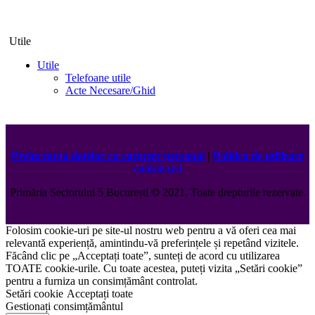
Utile
Utile
Telefoane utile
Acte Necesare/Ghid
Prelucrarea datelor cu caracter personal
|
Politica de utilizare
cookie-uri
Primăria Sectorului 5 București
©️
2021. Toate drepturile rezervate.
Folosim cookie-uri pe site-ul nostru web pentru a vă oferi cea mai
relevantă experiență, amintindu-vă preferințele și repetând vizitele.
Făcând clic pe „Acceptați toate”, sunteți de acord cu utilizarea
TOATE cookie-urile. Cu toate acestea, puteți vizita „Setări cookie”
pentru a furniza un consimțământ controlat.
Setări cookie
Acceptați toate
Gestionați consimțământul