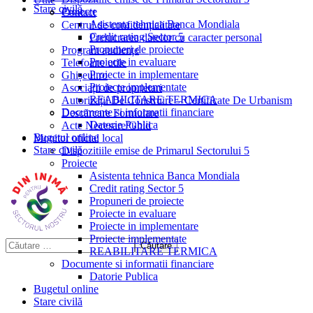
Stare civilă
Proiecte
Contact
Asistenta tehnica Banca Mondiala
Centrul de confidențialitate
Credit rating Sector 5
Prelucrarea datelor cu caracter personal
Propuneri de proiecte
Program audiențe
Proiecte in evaluare
Telefoane utile
Proiecte in implementare
Ghișeul.ro
Proiecte implementate
Asociații de proprietari
REABILITARE TERMICA
Autorizații De Construire – Certificate De Urbanism
Documente si informatii financiare
Descărcare Formulare
Datorie Publica
Acte Necesare/Ghid
Bugetul online
Monitor oficial local
Stare civilă
Dispozitiile emise de Primarul Sectorului 5
Proiecte
Asistenta tehnica Banca Mondiala
Credit rating Sector 5
Propuneri de proiecte
Proiecte in evaluare
Proiecte in implementare
Proiecte implementate
REABILITARE TERMICA
Documente si informatii financiare
Datorie Publica
Bugetul online
Stare civilă