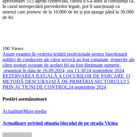
aproximativ 115 agenți comerciali, cărora li s-a adus la cunoștință că,
în cazul nerespectării prevederilor legale, pot fi sancționați cu
amenzi care pornesc de la 10.000 de lei și pot ajunge până la 30.000
de lei.
190
Views
Anunț examen în vederea testării profesionale pentru funcționarii
publici de conducere ale căror servicii au fost comasate, respectiv ale
căror posturi ocupate de același fel au fost diminuate numeric,
organizat în data de 26.09.2024, ora 13.30'
24 septembrie 2024
REZERVAREA ILEGALĂ A LOCURILOR DE PARCARE, O
METODĂ DESCURAJATĂ DE PRIMĂRIA SECTORULUI 5
PRIN ACȚIUNI DE CONTROL
24 septembrie 2024
Postări asemănatoare
Actualitate
Mass-media
Actualizare privind situația blocului de pe strada Vicina