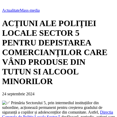
Actualitate
Mass-media
ACȚIUNI ALE POLIȚIEI
LOCALE SECTOR 5
PENTRU DEPISTAREA
COMERCIANȚILOR CARE
VÂND PRODUSE DIN
TUTUN SI ALCOOL
MINORILOR
24 septembrie 2024
Primăria Sectorului 5, prin intermediul instituțiilor din
subordine, acționează permanent pentru creșterea gradului de
siguranță a copiilor și adolescenților din comunitate. Astfel,
Directia
Generala de Politie Locala Sector 5
desfășoară, periodic, acțiuni care