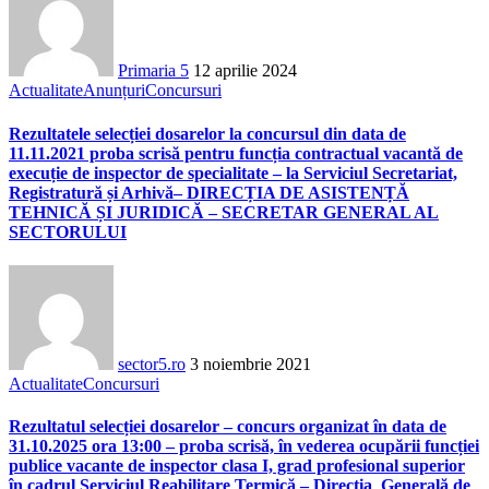
Primaria 5
12 aprilie 2024
Actualitate
Anunțuri
Concursuri
Rezultatele selecției dosarelor la concursul din data de
11.11.2021 proba scrisă pentru funcția contractual vacantă de
execuție de inspector de specialitate – la Serviciul Secretariat,
Registratură și Arhivă– DIRECȚIA DE ASISTENȚĂ
TEHNICĂ ȘI JURIDICĂ – SECRETAR GENERAL AL
SECTORULUI
sector5.ro
3 noiembrie 2021
Actualitate
Concursuri
Rezultatul selecției dosarelor – concurs organizat în data de
31.10.2025 ora 13:00 – proba scrisă, în vederea ocupării funcției
publice vacante de inspector clasa I, grad profesional superior
în cadrul Serviciul Reabilitare Termică – Direcția Generală de