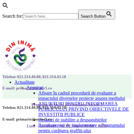
Search for:
Search Button
Telefon: 021.314.46.80, 021.314.43.18
Actualitate
Anunțuri
E-mail: primarie@sector5.ro
Afișare în cadrul procedurii de evaluare a
impactului diverselor proiecte asupra mediului
ANUNȚURI PENTRU INFORMAREA
Program de lucru al Primăriei Sector 5
Telefon: 021.314.46.80, 021.314.43.18
PUBLICULUI PRIVIND OBIECTIVELE DE
INVESTIȚII PUBLICE
E-mail: primarie@sector5.ro
Hotarari de stabilire a despagubirilor
Regulamentul de implementare a Programului
Luni - Joi 08:00 - 16:30; Vineri 08:00 - 14:00
pentru curățarea graffiti-ului