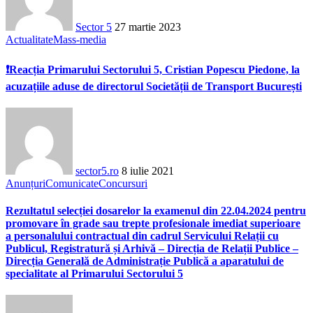
Sector 5
27 martie 2023
Actualitate
Mass-media
❗Reacția Primarului Sectorului 5, Cristian Popescu Piedone, la
acuzațiile aduse de directorul Societății de Transport București
sector5.ro
8 iulie 2021
Anunțuri
Comunicate
Concursuri
Rezultatul selecției dosarelor la examenul din 22.04.2024 pentru
promovare în grade sau trepte profesionale imediat superioare
a personalului contractual din cadrul Servicului Relații cu
Publicul, Registratură și Arhivă – Direcția de Relații Publice –
Direcția Generală de Administrație Publică a aparatului de
specialitate al Primarului Sectorului 5