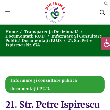
Home
Transparența Decizională
Documentații P.U.D.
Informare Și Consultare
Deschi
Publică Documentații P.U.D.
21. Str. Petre
Ispirescu Nr. 67A
Informare și consultare publică
documentații P.U.D.
21. Str. Petre Ispirescu