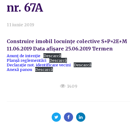
nr. 67A
11 iunie 2019
Construire imobil locuințe colective S+P+2E+M
11.06.2019 Data afișare 25.06.2019 Termen
Anunț de intenție
Descarcă
Planșă reglementări
Descarcă
Declarație not. identificare vecini
Descarcă
Anexă panou
Descarcă
1409