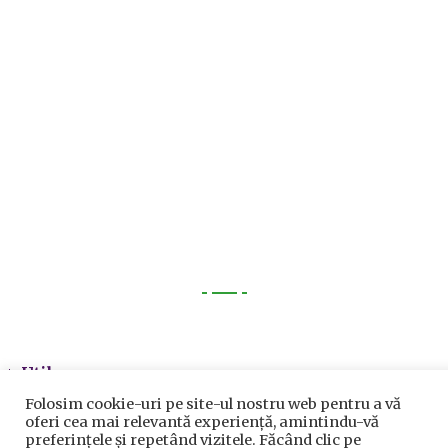
Utile
Utile
Folosim cookie-uri pe site-ul nostru web pentru a vă
Telefoane utile
oferi cea mai relevantă experiență, amintindu-vă
preferințele și repetând vizitele. Făcând clic pe
Acte Necesare/Ghid