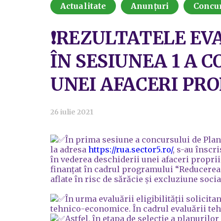
Actualitate
Anunțuri
Concu
❗REZULTATELE EVA
ÎN SESIUNEA 1 A 
UNEI AFACERI PRO
26 iulie 2021
În prima sesiune a concursului de Planu
la adresa
https://rua.sector5.ro/
, s-au înscr
în vederea deschiderii unei afaceri propri
finanțat în cadrul programului “Reducerea
aflate în risc de sărăcie și excluziune soc
În urma evaluării eligibilității solicita
tehnico-economice. În cadrul evaluării te
Astfel, în etapa de selecție a planurilor