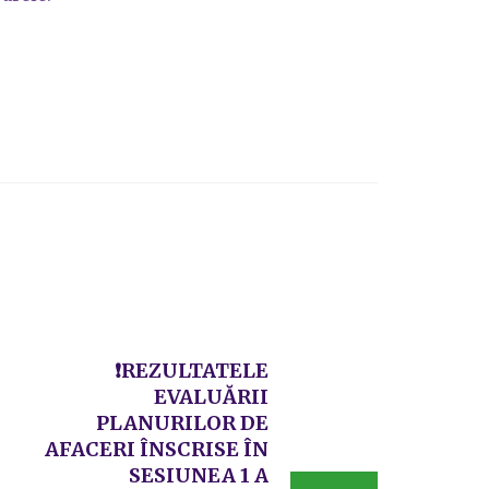
❗REZULTATELE
EVALUĂRII
PLANURILOR DE
AFACERI ÎNSCRISE ÎN
SESIUNEA 1 A