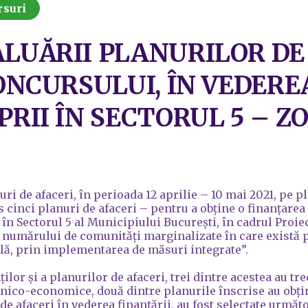
rsuri
LUĂRII PLANURILOR DE 
CONCURSULUI, ÎN VEDERE
PRII ÎN SECTORUL 5 –
ri de afaceri, în perioada 12 aprilie – 10 mai 2021, pe 
is cinci planuri de afaceri – pentru a obține o finanțare
i în Sectorul 5 al Municipiului București, în cadrul Pro
 numărului de comunități marginalizate în care există 
ială, prin implementarea de măsuri integrate”.
nților și a planurilor de afaceri, trei dintre acestea au tr
hnico-economice, două dintre planurile înscrise au obți
 de afaceri în vederea finanțării, au fost selectate următ