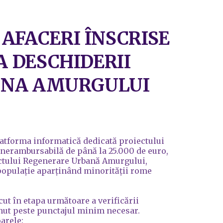
AFACERI ÎNSCRISE
A DESCHIDERII
 ZONA AMURGULUI
platforma informatică dedicată proiectului
a nerambursabilă de până la 25.000 de euro,
iectului Regenerare Urbană Amurgului,
populație aparținând minorității rome
ecut în etapa următoare a verificării
nut peste punctajul minim necesar.
oarele: