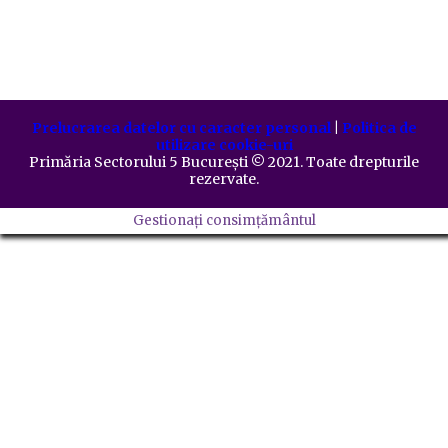
Prelucrarea datelor cu caracter personal
|
Politica de
utilizare cookie-uri
Primăria Sectorului 5 București
©️
2021. Toate drepturile
rezervate.
Gestionați consimțământul