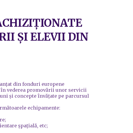
ACHIZIȚIONATE
I ȘI ELEVII DIN
nanțat din fonduri europene
, în vederea promovării unor servicii
țiuni și concepte învățate pe parcursul
e următoarele echipamente:
re;
entare șpațială, etc;