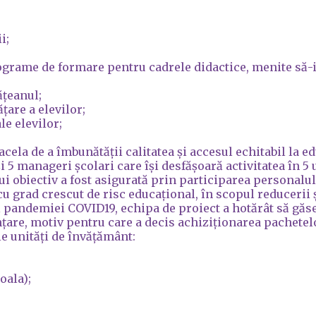
i;
rograme de formare pentru cadrele didactice, menite să-i 
ățeanul;
țare a elevilor;
le elevilor;
 acela de a îmbunătății calitatea și accesul echitabil la 
i 5 manageri școlari care își desfășoară activitatea în 5 
i obiectiv a fost asigurată prin participarea personalu
u grad crescut de risc educațional, în scopul reducerii ș
 pandemiei COVID19, echipa de proiect a hotărât să găse
nțare, motiv pentru care a decis achiziționarea pachetel
e unități de învățământ:
oala);