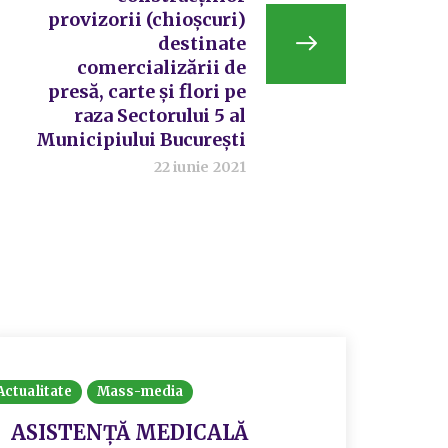
provizorii (chioșcuri)
destinate
comercializării de
presă, carte și flori pe
raza Sectorului 5 al
Municipiului București
22 iunie 2021
Actualitate
Mass-media
ASISTENȚĂ MEDICALĂ