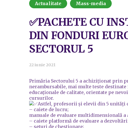
Actualitate
Mass-media
✅PACHETE CU INS
DIN FONDURI EURO
SECTORUL 5
22 iunie 2021
Primăria Sectorului 5 a achiziționat prin 
nerambursabile, mai multe teste destinate r
educaționale de calitate, orientate pe nevoi
cursurilor.
Astfel, profesorii și elevii din 5 unită
– caiete de lucru;
manuale de evaluare multidimensională a anx
– caiete platformă de evaluare a dezvoltării
– seturi de chestionare;