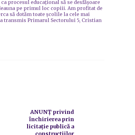
u ca procesul educațional să se desfășoare
tdeauna pe primul loc copiii. Am profitat de
rca să dotăm toate școlile la cele mai
”, a transmis Primarul Sectorului 5, Cristian
ANUNŢ privind
închirierea prin
licitație publică a
construcțiilor