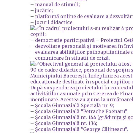
– manual de stimuli;
– jucărie;
– platformă online de evaluare a dezvoltări
– jocuri didactice.
În cadrul proiectului s-au realizat 4 p
copiii:
– democrație participativă – Proiectul Cet
– dezvoltare personală și motivarea în învă
– evaluarea abilităților psihoaptitudinale a
– comunicare în situații de criză.
Obiectivul general al proiectului a fost
90 de cadre didactice, personal de sprijin ș
Municipiului București. Îndeplinirea acestu
educaționale destinate în special copiilor c
După suspendarea proiectului în contextul
activităților asumate prin Cererea de Fina
menționate. Acestea au ajuns la următoarel
– Școala Gimnazială Specială nr. 9;
– Școala Gimnazială “Petrache Poenaru”;
– Școala Gimnazială nr. 144 (grădinița și șc
– Școala Gimnazială nr. 136;
– Școala Gimnazială “George Călinescu”.