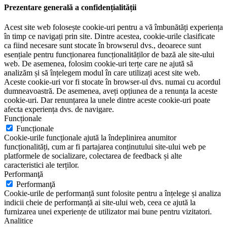
Prezentare generală a confidențialității
Acest site web folosește cookie-uri pentru a vă îmbunătăți experiența
în timp ce navigați prin site. Dintre acestea, cookie-urile clasificate
ca fiind necesare sunt stocate în browserul dvs., deoarece sunt
esențiale pentru funcționarea funcționalităților de bază ale site-ului
web. De asemenea, folosim cookie-uri terțe care ne ajută să
analizăm și să înțelegem modul în care utilizați acest site web.
Aceste cookie-uri vor fi stocate în browser-ul dvs. numai cu acordul
dumneavoastră. De asemenea, aveți opțiunea de a renunța la aceste
cookie-uri. Dar renunțarea la unele dintre aceste cookie-uri poate
afecta experiența dvs. de navigare.
Funcționale
Funcționale
Cookie-urile funcționale ajută la îndeplinirea anumitor
funcționalități, cum ar fi partajarea conținutului site-ului web pe
platformele de socializare, colectarea de feedback și alte
caracteristici ale terților.
Performanţă
Performanţă
Cookie-urile de performanță sunt folosite pentru a înțelege și analiza
indicii cheie de performanță ai site-ului web, ceea ce ajută la
furnizarea unei experiențe de utilizator mai bune pentru vizitatori.
Analitice