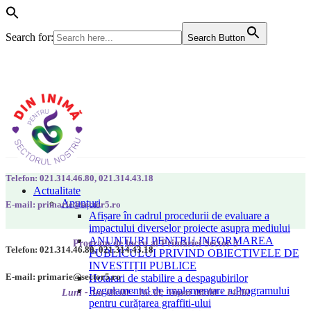
Search for:
Search Button
Telefon: 021.314.46.80, 021.314.43.18
Actualitate
Anunțuri
E-mail: primarie@sector5.ro
Afișare în cadrul procedurii de evaluare a
impactului diverselor proiecte asupra mediului
ANUNȚURI PENTRU INFORMAREA
Program de lucru al Primăriei Sector 5
Telefon: 021.314.46.80, 021.314.43.18
PUBLICULUI PRIVIND OBIECTIVELE DE
INVESTIȚII PUBLICE
E-mail: primarie@sector5.ro
Hotarari de stabilire a despagubirilor
Regulamentul de implementare a Programului
Luni - Joi 08:00 - 16:30; Vineri 08:00 - 14:00
pentru curățarea graffiti-ului