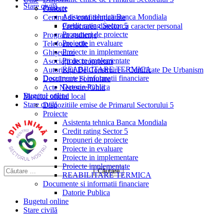
Stare civilă
Proiecte
Contact
Asistenta tehnica Banca Mondiala
Centrul de confidențialitate
Credit rating Sector 5
Prelucrarea datelor cu caracter personal
Propuneri de proiecte
Program audiențe
Proiecte in evaluare
Telefoane utile
Proiecte in implementare
Ghișeul.ro
Proiecte implementate
Asociații de proprietari
REABILITARE TERMICA
Autorizații De Construire – Certificate De Urbanism
Documente si informatii financiare
Descărcare Formulare
Datorie Publica
Acte Necesare/Ghid
Bugetul online
Monitor oficial local
Stare civilă
Dispozitiile emise de Primarul Sectorului 5
Proiecte
Asistenta tehnica Banca Mondiala
Credit rating Sector 5
Propuneri de proiecte
Proiecte in evaluare
Proiecte in implementare
Proiecte implementate
REABILITARE TERMICA
Documente si informatii financiare
Datorie Publica
Bugetul online
Stare civilă