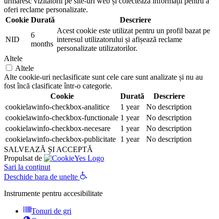
urmăresc vizitatorii pe site-uri web și colectează informații pentru a
oferi reclame personalizate.
Cookie
Durată
Descriere
Acest cookie este utilizat pentru un profil bazat pe
6
NID
interesul utilizatorului și afișează reclame
months
personalizate utilizatorilor.
Altele
Altele
Alte cookie-uri neclasificate sunt cele care sunt analizate și nu au
fost încă clasificate într-o categorie.
Cookie
Durată
Descriere
cookielawinfo-checkbox-analitice
1 year
No description
cookielawinfo-checkbox-functionale
1 year
No description
cookielawinfo-checkbox-necesare
1 year
No description
cookielawinfo-checkbox-publicitate
1 year
No description
SALVEAZĂ ȘI ACCEPTĂ
Propulsat de
Sari la conținut
Deschide bara de unelte
Instrumente pentru accesibilitate
Tonuri de gri