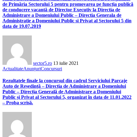
de Primăria Sectorului 5 pentru promovarea pe funcția publică
de conducere vacantă de Director Executiv la Directia de
Administrare a Domeniului Public – Directia Generala de
Administratie a Domeniului Public si Privat al Sectorului 5 din
data de 19.07.2019
sector5.ro
13 iulie 2021
Actualitate
Anunțuri
Concursuri
Rezultatele finale la concursul din cadrul Serviciului Parcaje
Auto de Reședință – Direcția de Administrare a Domeniului
Public – Direcția Generală de Administrare a Domeniului
Public și Privat al Sectorului 5, organizat în data de 11.01.2022
– Proba scrisă.