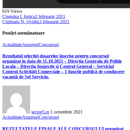
919
Views
Ciugulea I. Ionica
2 februarie 2021
Ciulinaru N. Ovidiu
3 februarie 2021
Postări asemănatoare
Actualitate
Anunțuri
Concursuri
Rezultatul selecției dosarelor înscrise pentru concursul
organizat in data de 11.10.2021 – Direcția Generala de Politie
Locala – Direcția Inspecție si Control General – Serviciul
Control Activități Comerciale – 1 funcție publică de conducere
vacantă de Șef Serviciu.
sector5.ro
1 octombrie 2021
Actualitate
Anunțuri
Concursuri
REZULTATELE FINALE ALE CONCURSULUI organizat