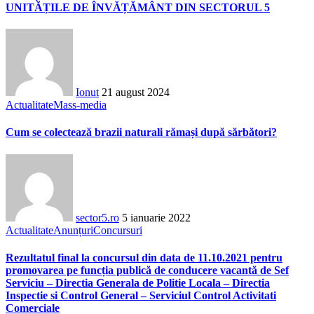
UNITĂȚILE DE ÎNVĂȚĂMÂNT DIN SECTORUL 5
Ionut
21 august 2024
Actualitate
Mass-media
Cum se colectează brazii naturali rămași după sărbători?
sector5.ro
5 ianuarie 2022
Actualitate
Anunțuri
Concursuri
Rezultatul final la concursul din data de 11.10.2021 pentru
promovarea pe funcția publică de conducere vacantă de Sef
Serviciu – Directia Generala de Politie Locala – Directia
Inspectie si Control General – Serviciul Control Activitati
Comerciale