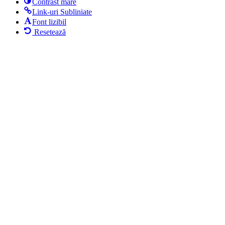
Contrast mare
Link-uri Subliniate
Font lizibil
Resetează