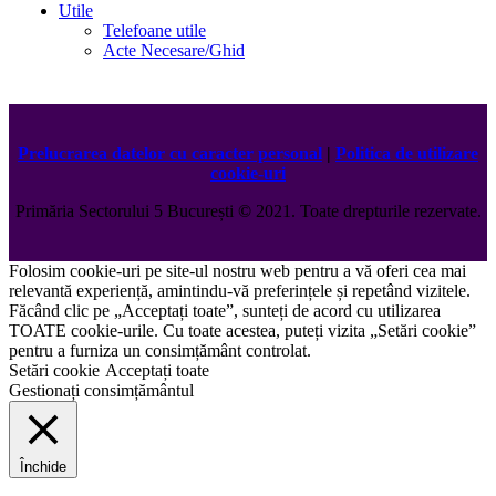
Utile
Telefoane utile
Acte Necesare/Ghid
Prelucrarea datelor cu caracter personal
|
Politica de utilizare
cookie-uri
Primăria Sectorului 5 București
©️
2021. Toate drepturile rezervate.
Folosim cookie-uri pe site-ul nostru web pentru a vă oferi cea mai
relevantă experiență, amintindu-vă preferințele și repetând vizitele.
Făcând clic pe „Acceptați toate”, sunteți de acord cu utilizarea
TOATE cookie-urile. Cu toate acestea, puteți vizita „Setări cookie”
pentru a furniza un consimțământ controlat.
Setări cookie
Acceptați toate
Gestionați consimțământul
Închide