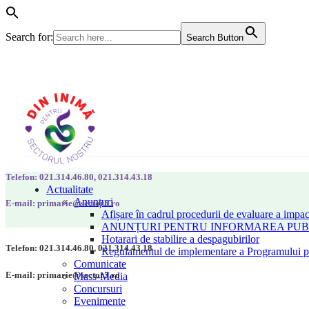
Search for:
Search Button
Telefon: 021.314.46.80, 021.314.43.18
Actualitate
Anunțuri
E-mail: primarie@sector5.ro
Afișare în cadrul procedurii de evaluare a impac
ANUNȚURI PENTRU INFORMAREA PUBLI
Hotarari de stabilire a despagubirilor
Telefon: 021.314.46.80, 021.314.43.18
Regulamentul de implementare a Programului pen
Comunicate
E-mail: primarie@sector5.ro
Mass-Media
Concursuri
Evenimente