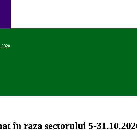
0.2020
at în raza sectorului 5-31.10.202