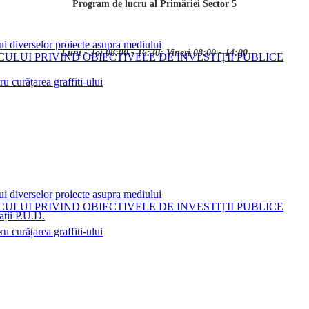
Program de lucru al Primăriei Sector 5
ui diverselor proiecte asupra mediului
Luni - Joi 08:00 - 16:30; Vineri 08:00 - 14:00
LUI PRIVIND OBIECTIVELE DE INVESTIȚII PUBLICE
 curățarea graffiti-ului
ui diverselor proiecte asupra mediului
LUI PRIVIND OBIECTIVELE DE INVESTIȚII PUBLICE
ații P.U.D.
i
 curățarea graffiti-ului