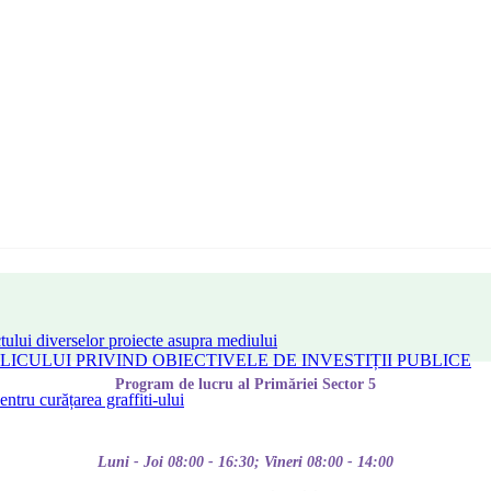
tului diverselor proiecte asupra mediului
CULUI PRIVIND OBIECTIVELE DE INVESTIȚII PUBLICE
Program de lucru al Primăriei Sector 5
tru curățarea graffiti-ului
Luni - Joi 08:00 - 16:30; Vineri 08:00 - 14:00