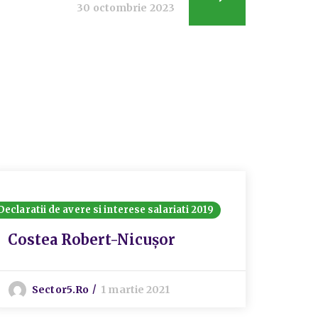
30 octombrie 2023
Declaratii de avere si interese salariati 2019
Angajati
Declaraț
Costea Robert-Nicușor
Declarat
Grig
Sector5.ro
1 martie 2021