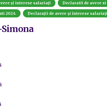
vere și interese salariați
Declaratii de avere si
ati 2024
Declarații de avere și interese salariaț
 -Simona
ă
ă
ă