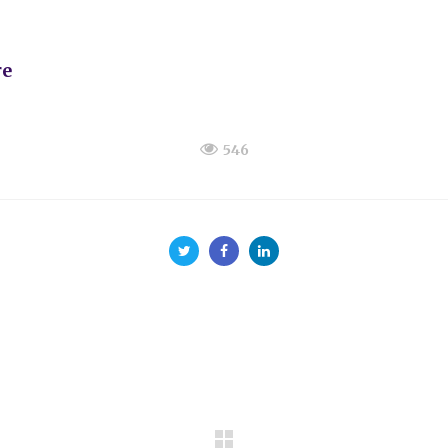
re
546