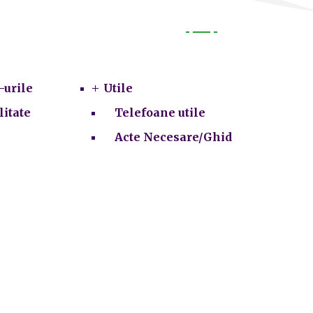
Utile
-urile
Utile
litate
Telefoane utile
Acte Necesare/Ghid