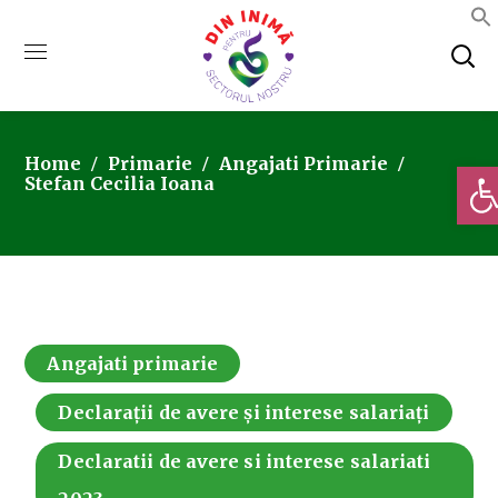
Home
Primarie
Angajati Primarie
Deschi
Stefan Cecilia Ioana
Angajati primarie
Declarații de avere și interese salariați
Declaratii de avere si interese salariati