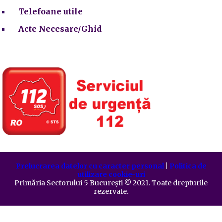
Telefoane utile
Acte Necesare/Ghid
Prelucrarea datelor cu caracter personal
|
Politica de
utilizare cookie-uri
Primăria Sectorului 5 București
©️
2021. Toate drepturile
rezervate.