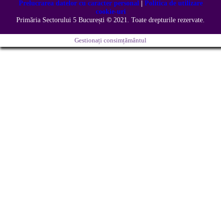
Prelucrarea datelor cu caracter personal
|
Politica de utilizare
cookie-uri
Primăria Sectorului 5 București
©️
2021. Toate drepturile rezervate.
Gestionați consimțământul