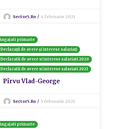
Sector5.ro
4 februarie 2021
Angajati primarie
Declarații de avere și interese salariați
Declaratii de avere si interese salariati 2020
Declaratii de avere si interese salariati 2021
Pîrvu Vlad-George
Sector5.ro
5 februarie 2021
Angajati primarie