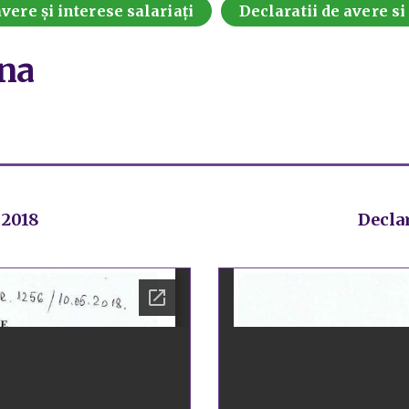
vere și interese salariați
Declaratii de avere si
na
 2018
Declar