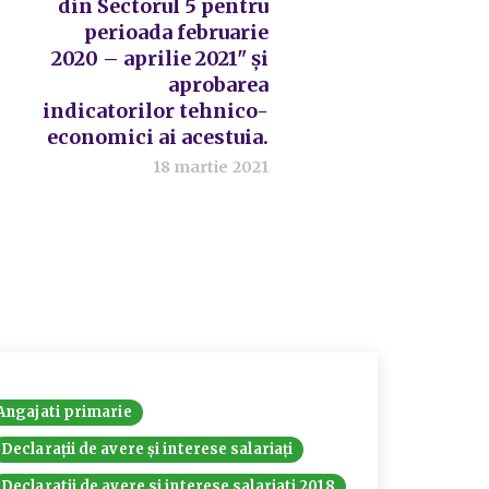
din Sectorul 5 pentru
perioada februarie
2020 – aprilie 2021" și
aprobarea
indicatorilor tehnico-
economici ai acestuia.
18 martie 2021
Angajati primarie
Declarații de avere și interese salariați
Declaratii de avere si interese salariati 2018