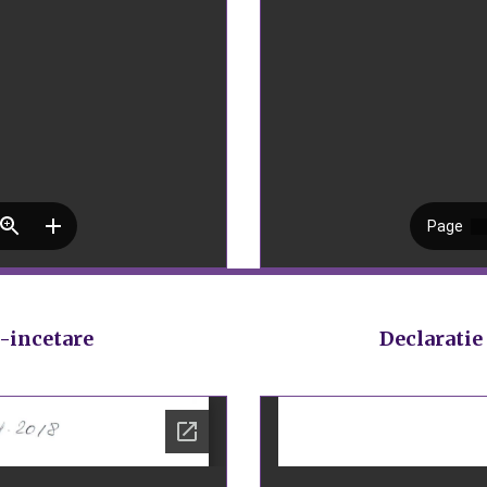
8-incetare
Declaratie