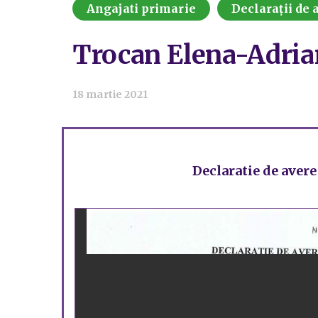
Angajati primarie
Declarații de a
Trocan Elena-Adria
18 martie 2021
Declaratie de avere