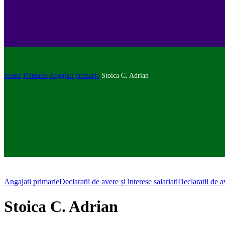
Home
Primarie
Angajati primarie
Stoica C. Adrian
Angajati primarie
Declarații de avere și interese salariați
Declaratii de a
Stoica C. Adrian