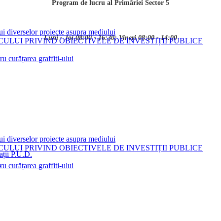
Program de lucru al Primăriei Sector 5
ui diverselor proiecte asupra mediului
Luni - Joi 08:00 - 16:30; Vineri 08:00 - 14:00
LUI PRIVIND OBIECTIVELE DE INVESTIȚII PUBLICE
 curățarea graffiti-ului
ui diverselor proiecte asupra mediului
LUI PRIVIND OBIECTIVELE DE INVESTIȚII PUBLICE
ații P.U.D.
i
 curățarea graffiti-ului