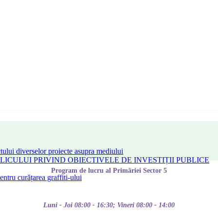
tului diverselor proiecte asupra mediului
CULUI PRIVIND OBIECTIVELE DE INVESTIȚII PUBLICE
Program de lucru al Primăriei Sector 5
tru curățarea graffiti-ului
Luni - Joi 08:00 - 16:30; Vineri 08:00 - 14:00