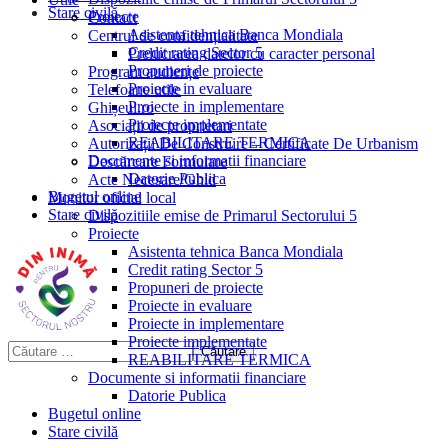
Stare civilă
Proiecte
Contact
Asistenta tehnica Banca Mondiala
Centrul de confidențialitate
Credit rating Sector 5
Prelucrarea datelor cu caracter personal
Propuneri de proiecte
Program audiențe
Proiecte in evaluare
Telefoane utile
Proiecte in implementare
Ghișeul.ro
Proiecte implementate
Asociații de proprietari
REABILITARE TERMICA
Autorizații De Construire – Certificate De Urbanism
Documente si informatii financiare
Descărcare Formulare
Datorie Publica
Acte Necesare/Ghid
Bugetul online
Monitor oficial local
Stare civilă
Dispozitiile emise de Primarul Sectorului 5
Proiecte
Asistenta tehnica Banca Mondiala
Credit rating Sector 5
Propuneri de proiecte
Proiecte in evaluare
Proiecte in implementare
Proiecte implementate
REABILITARE TERMICA
Documente si informatii financiare
Datorie Publica
Bugetul online
Stare civilă