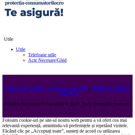
Utile
Utile
Telefoane utile
Acte Necesare/Ghid
Prelucrarea datelor cu caracter personal
|
Politica de utilizare
cookie-uri
Primăria Sectorului 5 București
©️
2021. Toate drepturile rezervate.
Folosim cookie-uri pe site-ul nostru web pentru a vă oferi cea mai
relevantă experiență, amintindu-vă preferințele și repetând vizitele.
Făcând clic pe „Acceptați toate”, sunteți de acord cu utilizarea