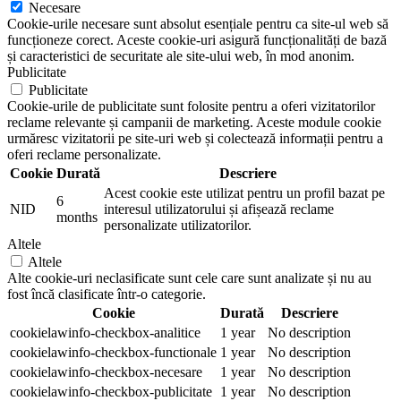
Necesare
Cookie-urile necesare sunt absolut esențiale pentru ca site-ul web să
funcționeze corect. Aceste cookie-uri asigură funcționalități de bază
și caracteristici de securitate ale site-ului web, în mod anonim.
Publicitate
Publicitate
Cookie-urile de publicitate sunt folosite pentru a oferi vizitatorilor
reclame relevante și campanii de marketing. Aceste module cookie
urmăresc vizitatorii pe site-uri web și colectează informații pentru a
oferi reclame personalizate.
Cookie
Durată
Descriere
Acest cookie este utilizat pentru un profil bazat pe
6
NID
interesul utilizatorului și afișează reclame
months
personalizate utilizatorilor.
Altele
Altele
Alte cookie-uri neclasificate sunt cele care sunt analizate și nu au
fost încă clasificate într-o categorie.
Cookie
Durată
Descriere
cookielawinfo-checkbox-analitice
1 year
No description
cookielawinfo-checkbox-functionale
1 year
No description
cookielawinfo-checkbox-necesare
1 year
No description
cookielawinfo-checkbox-publicitate
1 year
No description