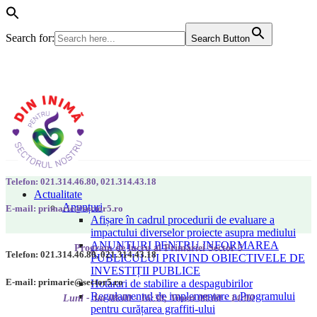
Search for:
Search Button
Telefon: 021.314.46.80, 021.314.43.18
Actualitate
Anunțuri
E-mail: primarie@sector5.ro
Afișare în cadrul procedurii de evaluare a
impactului diverselor proiecte asupra mediului
ANUNȚURI PENTRU INFORMAREA
Program de lucru al Primăriei Sector 5
Telefon: 021.314.46.80, 021.314.43.18
PUBLICULUI PRIVIND OBIECTIVELE DE
INVESTIȚII PUBLICE
E-mail: primarie@sector5.ro
Hotarari de stabilire a despagubirilor
Regulamentul de implementare a Programului
Luni - Joi 08:00 - 16:30; Vineri 08:00 - 14:00
pentru curățarea graffiti-ului