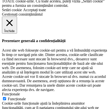
TOATE cookie-urile. Cu toate acestea, puteți vizita „Setări cookie”
pentru a furniza un consimțământ controlat.
Setări cookie
Acceptați toate
Gestionați consimțământul
Închide
Prezentare generală a confidențialității
Acest site web folosește cookie-uri pentru a vă îmbunătăți experiența
în timp ce navigați prin site. Dintre acestea, cookie-urile clasificate
ca fiind necesare sunt stocate în browserul dvs., deoarece sunt
esențiale pentru funcționarea funcționalităților de bază ale site-ului
web. De asemenea, folosim cookie-uri terțe care ne ajută să
analizăm și să înțelegem modul în care utilizați acest site web.
Aceste cookie-uri vor fi stocate în browser-ul dvs. numai cu acordul
dumneavoastră. De asemenea, aveți opțiunea de a renunța la aceste
cookie-uri. Dar renunțarea la unele dintre aceste cookie-uri poate
afecta experiența dvs. de navigare.
Funcționale
Funcționale
Cookie-urile funcționale ajută la îndeplinirea anumitor
funcționalități, cum ar fi partajarea conținutului site-ului web pe