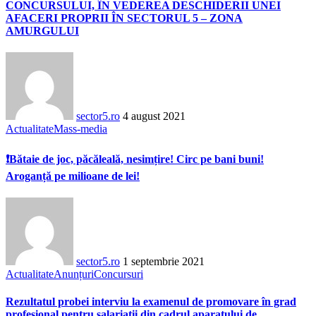
CONCURSULUI, ÎN VEDEREA DESCHIDERII UNEI
AFACERI PROPRII ÎN SECTORUL 5 – ZONA
AMURGULUI
sector5.ro
4 august 2021
Actualitate
Mass-media
❗Bătaie de joc, păcăleală, nesimțire! Circ pe bani buni!
Aroganță pe milioane de lei!
sector5.ro
1 septembrie 2021
Actualitate
Anunțuri
Concursuri
Rezultatul probei interviu la examenul de promovare în grad
profesional pentru salariații din cadrul aparatului de