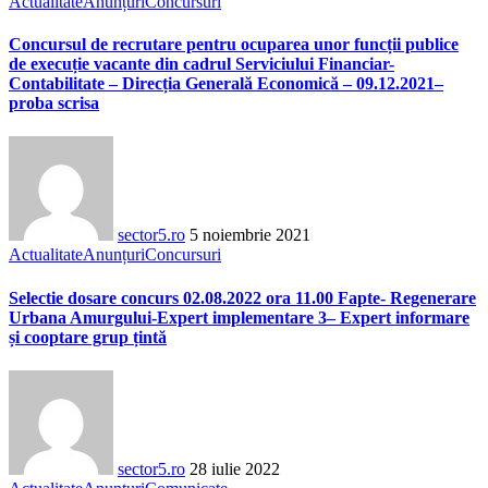
Actualitate
Anunțuri
Concursuri
Concursul de recrutare pentru ocuparea unor funcții publice
de execuție vacante din cadrul Serviciului Financiar-
Contabilitate – Direcția Generală Economică – 09.12.2021–
proba scrisa
sector5.ro
5 noiembrie 2021
Actualitate
Anunțuri
Concursuri
Selectie dosare concurs 02.08.2022 ora 11.00 Fapte- Regenerare
Urbana Amurgului-Expert implementare 3– Expert informare
și cooptare grup țintă
sector5.ro
28 iulie 2022