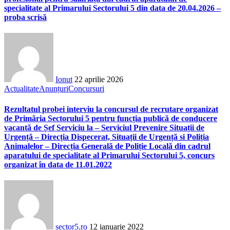
specialitate al Primarului Sectorului 5 din data de 20.04.2026 –
proba scrisă
Ionut
22 aprilie 2026
Actualitate
Anunțuri
Concursuri
Rezultatul probei interviu la concursul de recrutare organizat
de Primăria Sectorului 5 pentru funcția publică de conducere
vacantă de Șef Serviciu la – Serviciul Prevenire Situații de
Urgență – Direcția Dispecerat, Situații de Urgență si Poliția
Animalelor – Direcția Generală de Poliție Locală din cadrul
aparatului de specialitate al Primarului Sectorului 5, concurs
organizat în data de 11.01.2022
sector5.ro
12 ianuarie 2022