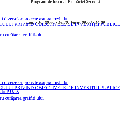
Program de lucru al Primăriei Sector 5
ui diverselor proiecte asupra mediului
Luni - Joi 08:00 - 16:30; Vineri 08:00 - 14:00
LUI PRIVIND OBIECTIVELE DE INVESTIȚII PUBLICE
 curățarea graffiti-ului
ui diverselor proiecte asupra mediului
LUI PRIVIND OBIECTIVELE DE INVESTIȚII PUBLICE
ații P.U.D.
i
 curățarea graffiti-ului