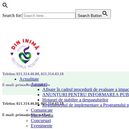
Search for:
Search Button
Telefon: 021.314.46.80, 021.314.43.18
Actualitate
Anunțuri
E-mail: primarie@sector5.ro
Afișare în cadrul procedurii de evaluare a impac
ANUNȚURI PENTRU INFORMAREA PUBLI
Hotarari de stabilire a despagubirilor
Telefon: 021.314.46.80, 021.314.43.18
Regulamentul de implementare a Programului pen
Comunicate
E-mail: primarie@sector5.ro
Mass-Media
Concursuri
Evenimente