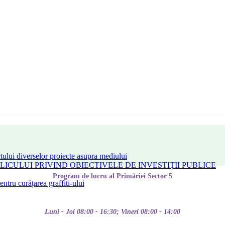
tului diverselor proiecte asupra mediului
CULUI PRIVIND OBIECTIVELE DE INVESTIȚII PUBLICE
Program de lucru al Primăriei Sector 5
tru curățarea graffiti-ului
Luni - Joi 08:00 - 16:30; Vineri 08:00 - 14:00