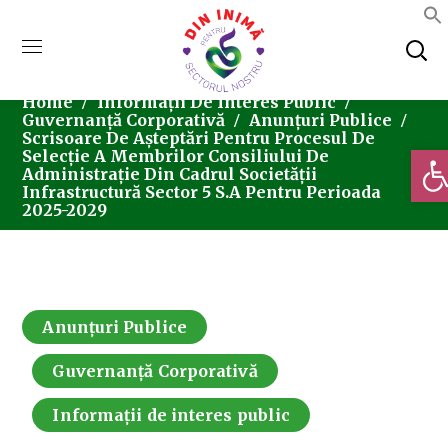
Home
Informații De Interes Public
Guvernanță Corporativă
Anunțuri Publice
Scrisoare De Așteptări Pentru Procesul De
Deschi
Selecție A Membrilor Consiliului De
Administrație Din Cadrul Societății
Infrastructură Sector 5 S.A Pentru Perioada
2025-2029
Anunțuri Publice
Guvernanță Corporativă
Informații de interes public